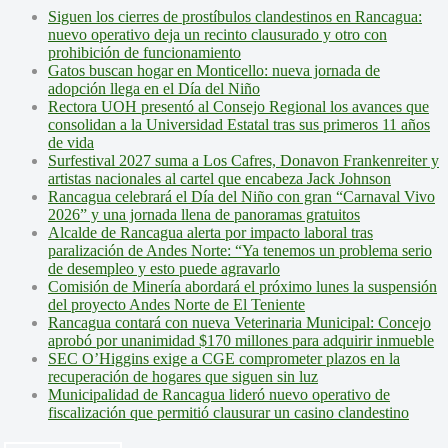
Siguen los cierres de prostíbulos clandestinos en Rancagua:
nuevo operativo deja un recinto clausurado y otro con
prohibición de funcionamiento
Gatos buscan hogar en Monticello: nueva jornada de
adopción llega en el Día del Niño
Rectora UOH presentó al Consejo Regional los avances que
consolidan a la Universidad Estatal tras sus primeros 11 años
de vida
Surfestival 2027 suma a Los Cafres, Donavon Frankenreiter y
artistas nacionales al cartel que encabeza Jack Johnson
Rancagua celebrará el Día del Niño con gran “Carnaval Vivo
2026” y una jornada llena de panoramas gratuitos
Alcalde de Rancagua alerta por impacto laboral tras
paralización de Andes Norte: “Ya tenemos un problema serio
de desempleo y esto puede agravarlo
Comisión de Minería abordará el próximo lunes la suspensión
del proyecto Andes Norte de El Teniente
Rancagua contará con nueva Veterinaria Municipal: Concejo
aprobó por unanimidad $170 millones para adquirir inmueble
SEC O’Higgins exige a CGE comprometer plazos en la
recuperación de hogares que siguen sin luz
Municipalidad de Rancagua lideró nuevo operativo de
fiscalización que permitió clausurar un casino clandestino