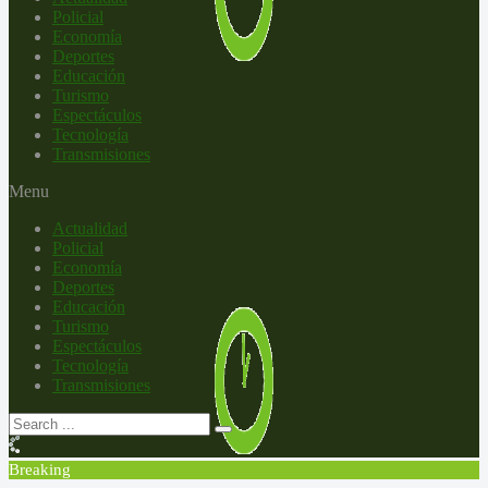
Policial
Economía
Deportes
Educación
Turismo
Espectáculos
Tecnología
Transmisiones
Menu
Actualidad
Policial
Economía
Deportes
Educación
Turismo
Espectáculos
Tecnología
Transmisiones
Breaking