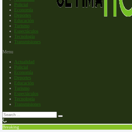
Policial
Economía
Deportes
Educación
Turismo
Espectáculos
Tecnología
Transmisiones
Menu
Actualidad
Policial
Economía
Deportes
Educación
Turismo
Espectáculos
Tecnología
Transmisiones
Breaking