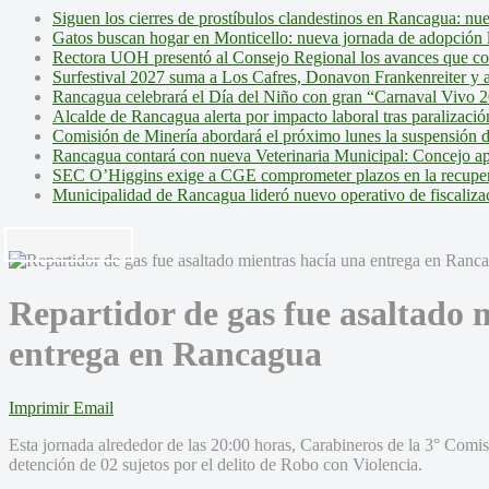
Siguen los cierres de prostíbulos clandestinos en Rancagua: nu
Gatos buscan hogar en Monticello: nueva jornada de adopción l
Rectora UOH presentó al Consejo Regional los avances que cons
Surfestival 2027 suma a Los Cafres, Donavon Frankenreiter y ar
Rancagua celebrará el Día del Niño con gran “Carnaval Vivo 2
Alcalde de Rancagua alerta por impacto laboral tras paralizac
Comisión de Minería abordará el próximo lunes la suspensión 
Rancagua contará con nueva Veterinaria Municipal: Concejo ap
SEC O’Higgins exige a CGE comprometer plazos en la recupera
Municipalidad de Rancagua lideró nuevo operativo de fiscalizac
Repartidor de gas fue asaltado 
entrega en Rancagua
Imprimir
Email
Esta jornada alrededor de las 20:00 horas, Carabineros de la 3° Comi
detención de 02 sujetos por el delito de Robo con Violencia.