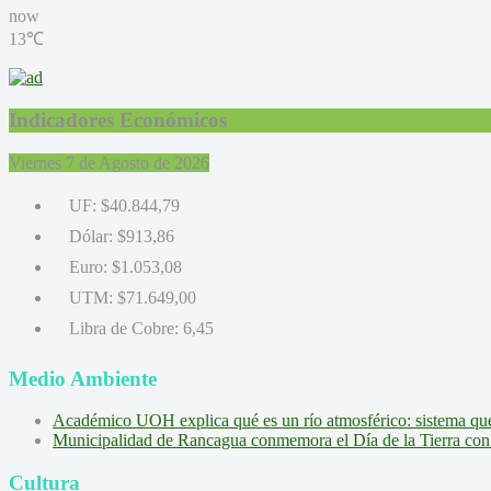
now
13℃
Indicadores Económicos
Viernes 7 de Agosto de 2026
UF:
$40.844,79
Dólar:
$913,86
Euro:
$1.053,08
UTM:
$71.649,00
Libra de Cobre:
6,45
Medio Ambiente
Académico UOH explica qué es un río atmosférico: sistema que l
Municipalidad de Rancagua conmemora el Día de la Tierra con 
Cultura