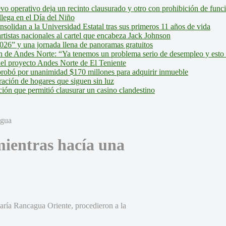
evo operativo deja un recinto clausurado y otro con prohibición de fun
lega en el Día del Niño
olidan a la Universidad Estatal tras sus primeros 11 años de vida
tistas nacionales al cartel que encabeza Jack Johnson
026” y una jornada llena de panoramas gratuitos
ión de Andes Norte: “Ya tenemos un problema serio de desempleo y esto
del proyecto Andes Norte de El Teniente
robó por unanimidad $170 millones para adquirir inmueble
ción de hogares que siguen sin luz
ión que permitió clausurar un casino clandestino
mientras hacía una
saría Rancagua Oriente, procedieron a la