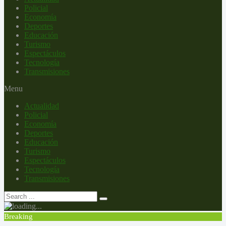
Policial
Economía
Deportes
Educación
Turismo
Espectáculos
Tecnología
Transmisiones
Menu
Actualidad
Policial
Economía
Deportes
Educación
Turismo
Espectáculos
Tecnología
Transmisiones
Breaking