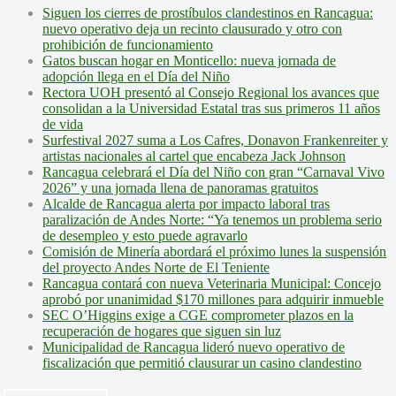
Siguen los cierres de prostíbulos clandestinos en Rancagua:
nuevo operativo deja un recinto clausurado y otro con
prohibición de funcionamiento
Gatos buscan hogar en Monticello: nueva jornada de
adopción llega en el Día del Niño
Rectora UOH presentó al Consejo Regional los avances que
consolidan a la Universidad Estatal tras sus primeros 11 años
de vida
Surfestival 2027 suma a Los Cafres, Donavon Frankenreiter y
artistas nacionales al cartel que encabeza Jack Johnson
Rancagua celebrará el Día del Niño con gran “Carnaval Vivo
2026” y una jornada llena de panoramas gratuitos
Alcalde de Rancagua alerta por impacto laboral tras
paralización de Andes Norte: “Ya tenemos un problema serio
de desempleo y esto puede agravarlo
Comisión de Minería abordará el próximo lunes la suspensión
del proyecto Andes Norte de El Teniente
Rancagua contará con nueva Veterinaria Municipal: Concejo
aprobó por unanimidad $170 millones para adquirir inmueble
SEC O’Higgins exige a CGE comprometer plazos en la
recuperación de hogares que siguen sin luz
Municipalidad de Rancagua lideró nuevo operativo de
fiscalización que permitió clausurar un casino clandestino