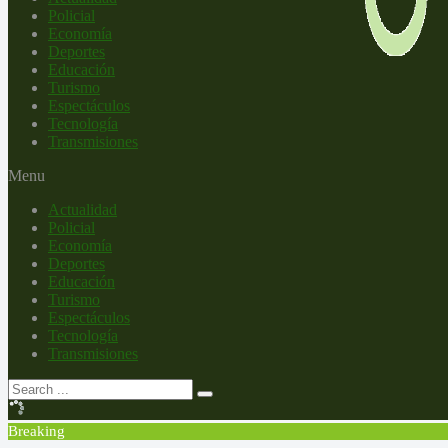
Policial
Economía
Deportes
Educación
Turismo
Espectáculos
Tecnología
Transmisiones
Menu
Actualidad
Policial
Economía
Deportes
Educación
Turismo
Espectáculos
Tecnología
Transmisiones
Breaking