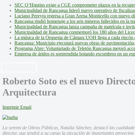
SEC O’Higgins exige a CGE comprometer plazos en la recupera
Municipalidad de Rancagua lideró nuevo operativo de fiscalizac
Luciano Pereyra regresa a Gran Arena Monticello con nuevo d
Rancagua rindió homenaje a los seis mineros fallecidos en la tr
Municipalidad de Rancagua lanza campaña de matrícula e invita 
Municipalidad de Rancagua conmemoró los 180 años del Liceo
La música de la Orquesta de Cámara UOH llega a cada rincón 
Rancagua: Municipio ejecutará nuevas obras de pavimentación,
Programa Abre: Voluntariado de Teletón Rancagua mejoró accesi
Empresa de áridos es sorprendida botando escombros en un es
Roberto Soto es el nuevo Direct
Arquitectura
Imprimir
Email
La seremi de Obras Públicas, Natalia Sánchez, destacó las cualidade
director, que tendrá a su cargo la ejecución de importantes proyectos