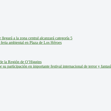
legará a la zona central alcanzará categoría 5
feria ambiental en Plaza de Los Héroes
de la Región de O’Higgins
u participación en importante festival internacional de terror y fantas