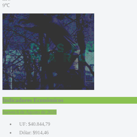
9℃
Indicadores Económicos
Jueves 6 de Agosto de 2026
UF:
$40.844,79
Dólar:
$914,46