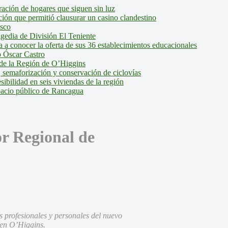
ción de hogares que siguen sin luz
ión que permitió clausurar un casino clandestino
isco
agedia de División El Teniente
a conocer la oferta de sus 36 establecimientos educacionales
 Óscar Castro
de la Región de O’Higgins
 semaforización y conservación de ciclovías
bilidad en seis viviendas de la región
pacio público de Rancagua
or Regional de
s profesionales y personales del nuevo
 en O’Higgins.