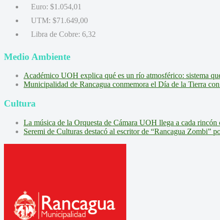
Euro:
$1.054,01
UTM:
$71.649,00
Libra de Cobre:
6,32
Medio Ambiente
Académico UOH explica qué es un río atmosférico: sistema que l
Municipalidad de Rancagua conmemora el Día de la Tierra con 
Cultura
La música de la Orquesta de Cámara UOH llega a cada rincón 
Seremi de Culturas destacó al escritor de “Rancagua Zombi” por s