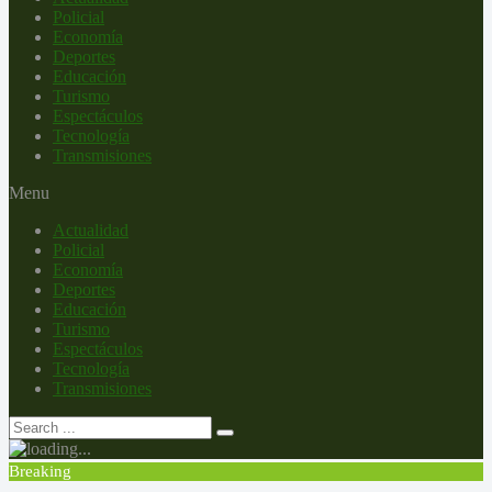
Policial
Economía
Deportes
Educación
Turismo
Espectáculos
Tecnología
Transmisiones
Menu
Actualidad
Policial
Economía
Deportes
Educación
Turismo
Espectáculos
Tecnología
Transmisiones
Breaking