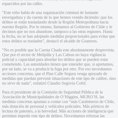
esparcidos por las calles.
“Este robo habla de una organización criminal de bastante
envergadura y da cuenta de lo que hemos venido diciendo: que los
delitos se están trasladando desde la Región Metropolitana hacia
nuestra Región. Por lo mismo, llamamos al Gobierno de Chile y le
decimos que no nos abandone, tampoco a las otras regiones. Hasta
la fecha, no se han adoptado medidas proporcionales para evitar que
estos delitos se trasladen”, destacó el alcalde de Graneros.
“No es posible que la Cuesta Chada este absolutamente desprovista.
Que por el sector de Melipilla y Las Cabras no haya vigilancia
policial y capacidad para abordar los delitos que se pueden estar
cometiendo. Las autoridades tienen que entender que, si apretamos,
por un lado, se va a producir la fuga por otro. Por eso necesitamos
acciones concretas, que el Plan Calle Segura venga apoyado de
medidas que puedan prevenir situaciones de este tipo de calibre, sino
no sirve de nada”, enfatizó Claudio Segovia Cofré.
Para el presidente de la Comisión de Seguridad Pública de la
Asociación de Municipalidades de O’Higgins, MURO’H, las
medidas concretas apuntan a contar con “más Carabineros de Chile,
más dotación de personal y vehículos policiales. Más pórticos de
lectura de patentes, a la brevedad. Más acciones de inteligencia que
permitan impedir este tipo de delitos. Necesitamos reforzar las