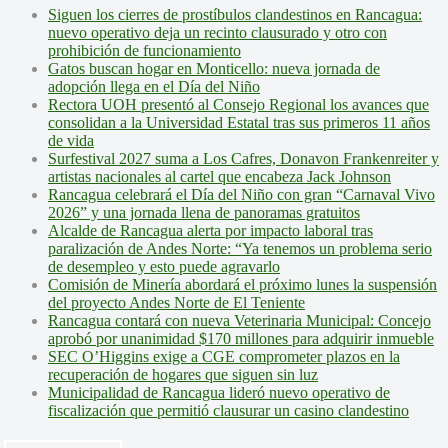
Siguen los cierres de prostíbulos clandestinos en Rancagua:
nuevo operativo deja un recinto clausurado y otro con
prohibición de funcionamiento
Gatos buscan hogar en Monticello: nueva jornada de
adopción llega en el Día del Niño
Rectora UOH presentó al Consejo Regional los avances que
consolidan a la Universidad Estatal tras sus primeros 11 años
de vida
Surfestival 2027 suma a Los Cafres, Donavon Frankenreiter y
artistas nacionales al cartel que encabeza Jack Johnson
Rancagua celebrará el Día del Niño con gran “Carnaval Vivo
2026” y una jornada llena de panoramas gratuitos
Alcalde de Rancagua alerta por impacto laboral tras
paralización de Andes Norte: “Ya tenemos un problema serio
de desempleo y esto puede agravarlo
Comisión de Minería abordará el próximo lunes la suspensión
del proyecto Andes Norte de El Teniente
Rancagua contará con nueva Veterinaria Municipal: Concejo
aprobó por unanimidad $170 millones para adquirir inmueble
SEC O’Higgins exige a CGE comprometer plazos en la
recuperación de hogares que siguen sin luz
Municipalidad de Rancagua lideró nuevo operativo de
fiscalización que permitió clausurar un casino clandestino