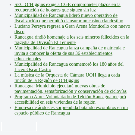
SEC O’Higgins exige a CGE comprometer plazos en la
recuperación de hogares que siguen sin luz
Municipalidad de Rancagua lideró nuevo operativo de
fiscalización que permitió clausurar un casino clandestino
Luciano Pereyra regresa a Gran Arena Monticello con nuevo
disco
Rancagua rindió homenaje a los seis mineros fallecidos en la
tragedia de División El Teniente
Municipalidad de Rancagua lanza campaña de matrícula e
invita a conocer la oferta de sus 36 establecimientos
educacionales
Municipalidad de Rancagua conmemoró los 180 años del
Liceo Óscar Castro
La música de la Orquesta de Cámara UOH llega a cada
rincón de la Región de O’Higgins
Rancagua: Municipio ejecutará nuevas obras de
pavimentación, semaforización y conservación de ciclovías
Programa Abre: Voluntariado de Teletón Rancagua mejoró
accesibilidad en seis viviendas de la región
Empresa de áridos es sorprendida botando escombros en un
espacio público de Rancagua