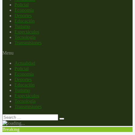
Policial
Economía
Deportes
Educación
Turismo
Espectáculos
Tecnología
Transmisiones
Menu
Actualidad
Policial
Economía
Deportes
Educación
Turismo
Espectáculos
Tecnología
Transmisiones
Breaking