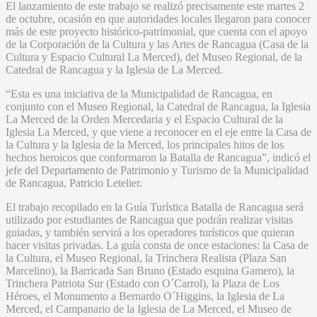
El lanzamiento de este trabajo se realizó precisamente este martes 2
de octubre, ocasión en que autoridades locales llegaron para conocer
más de este proyecto histórico-patrimonial, que cuenta con el apoyo
de la Corporación de la Cultura y las Artes de Rancagua (Casa de la
Cultura y Espacio Cultural La Merced), del Museo Regional, de la
Catedral de Rancagua y la Iglesia de La Merced.
“Esta es una iniciativa de la Municipalidad de Rancagua, en
conjunto con el Museo Regional, la Catedral de Rancagua, la Iglesia
La Merced de la Orden Mercedaria y el Espacio Cultural de la
Iglesia La Merced, y que viene a reconocer en el eje entre la Casa de
la Cultura y la Iglesia de la Merced, los principales hitos de los
hechos heroicos que conformaron la Batalla de Rancagua”, indicó el
jefe del Departamento de Patrimonio y Turismo de la Municipalidad
de Rancagua, Patricio Letelier.
El trabajo recopilado en la Guía Turística Batalla de Rancagua será
utilizado por estudiantes de Rancagua que podrán realizar visitas
guiadas, y también servirá a los operadores turísticos que quieran
hacer visitas privadas. La guía consta de once estaciones: la Casa de
la Cultura, el Museo Regional, la Trinchera Realista (Plaza San
Marcelino), la Barricada San Bruno (Estado esquina Gamero), la
Trinchera Patriota Sur (Estado con O´Carrol), la Plaza de Los
Héroes, el Monumento a Bernardo O´Higgins, la Iglesia de La
Merced, el Campanario de la Iglesia de La Merced, el Museo de