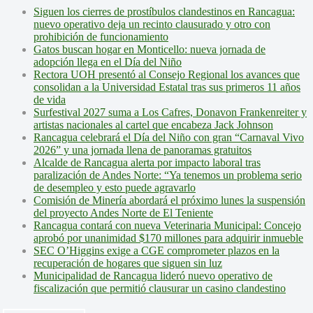
Siguen los cierres de prostíbulos clandestinos en Rancagua:
nuevo operativo deja un recinto clausurado y otro con
prohibición de funcionamiento
Gatos buscan hogar en Monticello: nueva jornada de
adopción llega en el Día del Niño
Rectora UOH presentó al Consejo Regional los avances que
consolidan a la Universidad Estatal tras sus primeros 11 años
de vida
Surfestival 2027 suma a Los Cafres, Donavon Frankenreiter y
artistas nacionales al cartel que encabeza Jack Johnson
Rancagua celebrará el Día del Niño con gran “Carnaval Vivo
2026” y una jornada llena de panoramas gratuitos
Alcalde de Rancagua alerta por impacto laboral tras
paralización de Andes Norte: “Ya tenemos un problema serio
de desempleo y esto puede agravarlo
Comisión de Minería abordará el próximo lunes la suspensión
del proyecto Andes Norte de El Teniente
Rancagua contará con nueva Veterinaria Municipal: Concejo
aprobó por unanimidad $170 millones para adquirir inmueble
SEC O’Higgins exige a CGE comprometer plazos en la
recuperación de hogares que siguen sin luz
Municipalidad de Rancagua lideró nuevo operativo de
fiscalización que permitió clausurar un casino clandestino