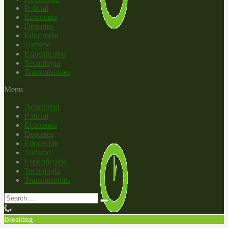
Policial
Economía
Deportes
Educación
Turismo
Espectáculos
Tecnología
Transmisiones
Menu
Actualidad
Policial
Economía
Deportes
Educación
Turismo
Espectáculos
Tecnología
Transmisiones
Breaking