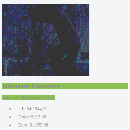
Indicadores Económicos
Sábado 8 de Agosto de 2026
UF:
$40.844,79
Dólar:
$913,86
Euro:
$1.053,08