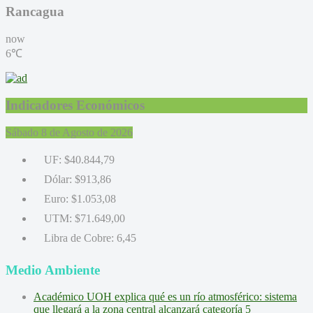
Medio Ambiente
Académico UOH explica qué es un río atmosférico: sistema
que llegará a la zona central alcanzará categoría 5
Municipalidad de Rancagua conmemora el Día de la Tierra
con feria ambiental en Plaza de Los Héroes
Cultura
La música de la Orquesta de Cámara UOH llega a cada
rincón de la Región de O’Higgins
Seremi de Culturas destacó al escritor de “Rancagua Zombi”
por su participación en importante festival internacional de
terror y fantasía
Los Protagonistas TV 2025