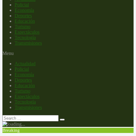
Policial
Economía
Deportes
Educación
Turismo
Espectáculos
Tecnología
Transmisiones
Menu
Actualidad
Policial
Economía
Deportes
Educación
Turismo
Espectáculos
Tecnología
Transmisiones
Breaking