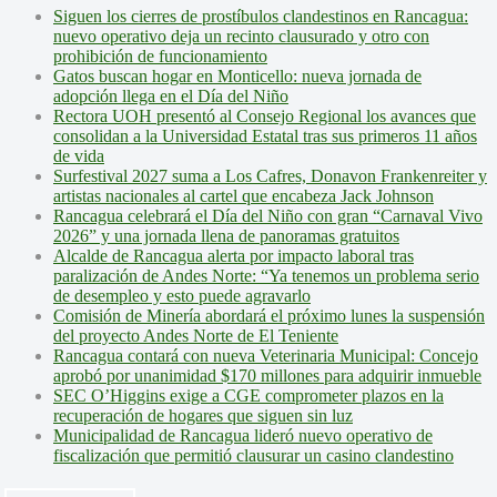
Siguen los cierres de prostíbulos clandestinos en Rancagua:
nuevo operativo deja un recinto clausurado y otro con
prohibición de funcionamiento
Gatos buscan hogar en Monticello: nueva jornada de
adopción llega en el Día del Niño
Rectora UOH presentó al Consejo Regional los avances que
consolidan a la Universidad Estatal tras sus primeros 11 años
de vida
Surfestival 2027 suma a Los Cafres, Donavon Frankenreiter y
artistas nacionales al cartel que encabeza Jack Johnson
Rancagua celebrará el Día del Niño con gran “Carnaval Vivo
2026” y una jornada llena de panoramas gratuitos
Alcalde de Rancagua alerta por impacto laboral tras
paralización de Andes Norte: “Ya tenemos un problema serio
de desempleo y esto puede agravarlo
Comisión de Minería abordará el próximo lunes la suspensión
del proyecto Andes Norte de El Teniente
Rancagua contará con nueva Veterinaria Municipal: Concejo
aprobó por unanimidad $170 millones para adquirir inmueble
SEC O’Higgins exige a CGE comprometer plazos en la
recuperación de hogares que siguen sin luz
Municipalidad de Rancagua lideró nuevo operativo de
fiscalización que permitió clausurar un casino clandestino