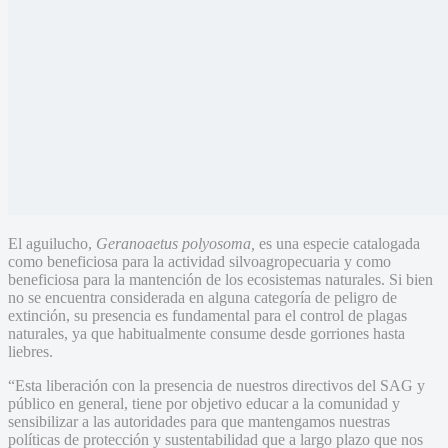
“Esta liberación con la presencia de nuestros directivos del SAG y
público en general, tiene por objetivo educar a la comunidad y
sensibilizar a las autoridades para que mantengamos nuestras
políticas de protección y sustentabilidad que a largo plazo que nos
permitan proyectar un futuro en donde la fauna sea un objeto de
conservación primaria y esencial” señalo Diego Ramirez, Encargado
de la Unidad de Vida Silvestre del SAG Ohiggins.
Aprovechando la estadía del SAG en la zona, ante el llamado de un
particular, los profesionales también rescataron un ejemplar de
Coipo (
Myocastor coypus
), que había sido perseguido por perros en
una población del sector, el cual, luego de que los veterinarios
constataron que se encontraba sin lesiones, fue relocalizado en un
curso de agua del sector, que cumplía las condiciones de hábitat para
su desarrollo.
Share
0
Tweet
0
Share
0
Related Articles