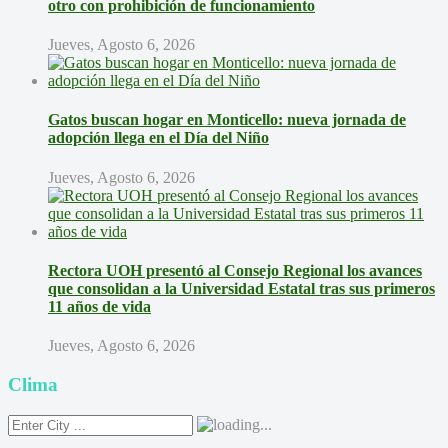
Clima
Rancagua
now
6℃
Indicadores Económicos
Sábado 8 de Agosto de 2026
UF:
$40.844,79
Dólar:
$913,86
Euro:
$1.053,08
UTM:
$71.649,00
Libra de Cobre:
6,45