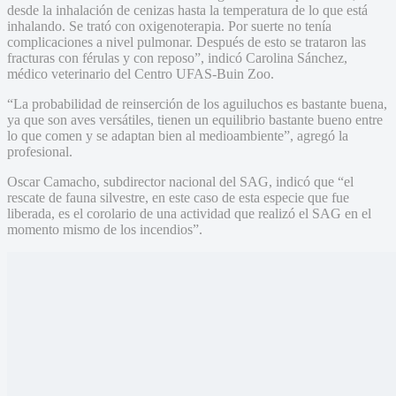
desde la inhalación de cenizas hasta la temperatura de lo que está
inhalando. Se trató con oxigenoterapia. Por suerte no tenía
complicaciones a nivel pulmonar. Después de esto se trataron las
fracturas con férulas y con reposo”, indicó Carolina Sánchez,
médico veterinario del Centro UFAS-Buin Zoo.
“La probabilidad de reinserción de los aguiluchos es bastante buena,
ya que son aves versátiles, tienen un equilibrio bastante bueno entre
lo que comen y se adaptan bien al medioambiente”, agregó la
profesional.
Oscar Camacho, subdirector nacional del SAG, indicó que “el
rescate de fauna silvestre, en este caso de esta especie que fue
liberada, es el corolario de una actividad que realizó el SAG en el
momento mismo de los incendios”.
El aguilucho,
Geranoaetus polyosoma,
es una especie catalogada
como beneficiosa para la actividad silvoagropecuaria y como
beneficiosa para la mantención de los ecosistemas naturales. Si bien
no se encuentra considerada en alguna categoría de peligro de
extinción, su presencia es fundamental para el control de plagas
naturales, ya que habitualmente consume desde gorriones hasta
liebres.