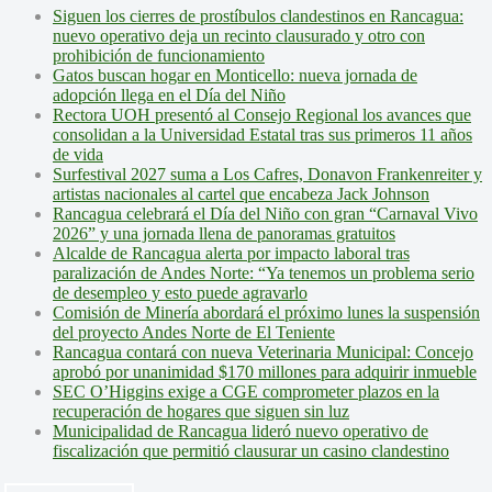
Siguen los cierres de prostíbulos clandestinos en Rancagua:
nuevo operativo deja un recinto clausurado y otro con
prohibición de funcionamiento
Gatos buscan hogar en Monticello: nueva jornada de
adopción llega en el Día del Niño
Rectora UOH presentó al Consejo Regional los avances que
consolidan a la Universidad Estatal tras sus primeros 11 años
de vida
Surfestival 2027 suma a Los Cafres, Donavon Frankenreiter y
artistas nacionales al cartel que encabeza Jack Johnson
Rancagua celebrará el Día del Niño con gran “Carnaval Vivo
2026” y una jornada llena de panoramas gratuitos
Alcalde de Rancagua alerta por impacto laboral tras
paralización de Andes Norte: “Ya tenemos un problema serio
de desempleo y esto puede agravarlo
Comisión de Minería abordará el próximo lunes la suspensión
del proyecto Andes Norte de El Teniente
Rancagua contará con nueva Veterinaria Municipal: Concejo
aprobó por unanimidad $170 millones para adquirir inmueble
SEC O’Higgins exige a CGE comprometer plazos en la
recuperación de hogares que siguen sin luz
Municipalidad de Rancagua lideró nuevo operativo de
fiscalización que permitió clausurar un casino clandestino