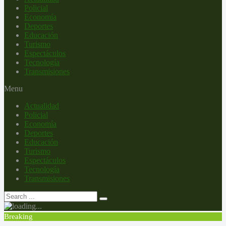
Policial
Economía
Deportes
Educación
Turismo
Espectáculos
Tecnología
Transmisiones
Menu
Actualidad
Policial
Economía
Deportes
Educación
Turismo
Espectáculos
Tecnología
Transmisiones
Breaking