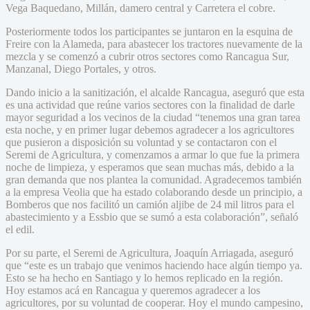
Vega Baquedano, Millán, damero central y Carretera el cobre.
Posteriormente todos los participantes se juntaron en la esquina de
Freire con la Alameda, para abastecer los tractores nuevamente de la
mezcla y se comenzó a cubrir otros sectores como Rancagua Sur,
Manzanal, Diego Portales, y otros.
Dando inicio a la sanitización, el alcalde Rancagua, aseguró que esta
es una actividad que reúne varios sectores con la finalidad de darle
mayor seguridad a los vecinos de la ciudad “tenemos una gran tarea
esta noche, y en primer lugar debemos agradecer a los agricultores
que pusieron a disposición su voluntad y se contactaron con el
Seremi de Agricultura, y comenzamos a armar lo que fue la primera
noche de limpieza, y esperamos que sean muchas más, debido a la
gran demanda que nos plantea la comunidad. Agradecemos también
a la empresa Veolia que ha estado colaborando desde un principio, a
Bomberos que nos facilitó un camión aljibe de 24 mil litros para el
abastecimiento y a Essbio que se sumó a esta colaboración”, señaló
el edil.
Por su parte, el Seremi de Agricultura, Joaquín Arriagada, aseguró
que “este es un trabajo que venimos haciendo hace algún tiempo ya.
Esto se ha hecho en Santiago y lo hemos replicado en la región.
Hoy estamos acá en Rancagua y queremos agradecer a los
agricultores, por su voluntad de cooperar. Hoy el mundo campesino,