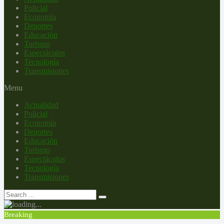
Policial
Economía
Deportes
Educación
Turismo
Espectáculos
Tecnología
Transmisiones
Menu
Actualidad
Policial
Economía
Deportes
Educación
Turismo
Espectáculos
Tecnología
Transmisiones
Breaking