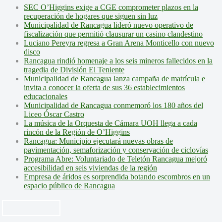
SEC O’Higgins exige a CGE comprometer plazos en la
recuperación de hogares que siguen sin luz
Municipalidad de Rancagua lideró nuevo operativo de
fiscalización que permitió clausurar un casino clandestino
Luciano Pereyra regresa a Gran Arena Monticello con nuevo
disco
Rancagua rindió homenaje a los seis mineros fallecidos en la
tragedia de División El Teniente
Municipalidad de Rancagua lanza campaña de matrícula e
invita a conocer la oferta de sus 36 establecimientos
educacionales
Municipalidad de Rancagua conmemoró los 180 años del
Liceo Óscar Castro
La música de la Orquesta de Cámara UOH llega a cada
rincón de la Región de O’Higgins
Rancagua: Municipio ejecutará nuevas obras de
pavimentación, semaforización y conservación de ciclovías
Programa Abre: Voluntariado de Teletón Rancagua mejoró
accesibilidad en seis viviendas de la región
Empresa de áridos es sorprendida botando escombros en un
espacio público de Rancagua