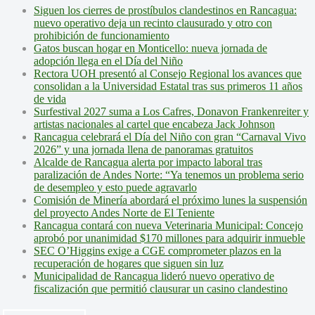
Siguen los cierres de prostíbulos clandestinos en Rancagua:
nuevo operativo deja un recinto clausurado y otro con
prohibición de funcionamiento
Gatos buscan hogar en Monticello: nueva jornada de
adopción llega en el Día del Niño
Rectora UOH presentó al Consejo Regional los avances que
consolidan a la Universidad Estatal tras sus primeros 11 años
de vida
Surfestival 2027 suma a Los Cafres, Donavon Frankenreiter y
artistas nacionales al cartel que encabeza Jack Johnson
Rancagua celebrará el Día del Niño con gran “Carnaval Vivo
2026” y una jornada llena de panoramas gratuitos
Alcalde de Rancagua alerta por impacto laboral tras
paralización de Andes Norte: “Ya tenemos un problema serio
de desempleo y esto puede agravarlo
Comisión de Minería abordará el próximo lunes la suspensión
del proyecto Andes Norte de El Teniente
Rancagua contará con nueva Veterinaria Municipal: Concejo
aprobó por unanimidad $170 millones para adquirir inmueble
SEC O’Higgins exige a CGE comprometer plazos en la
recuperación de hogares que siguen sin luz
Municipalidad de Rancagua lideró nuevo operativo de
fiscalización que permitió clausurar un casino clandestino