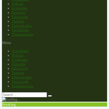
Policial
Economía
Deportes
Educación
Turismo
Espectáculos
Tecnología
Transmisiones
Menu
Actualidad
Policial
Economía
Deportes
Educación
Turismo
Espectáculos
Tecnología
Transmisiones
Breaking