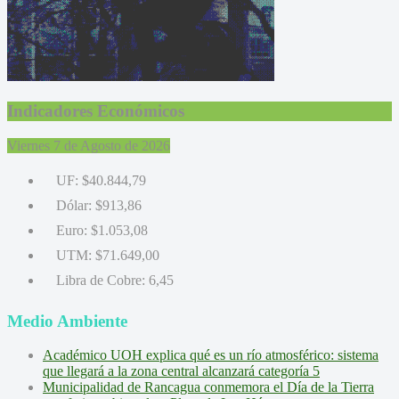
Indicadores Económicos
Viernes 7 de Agosto de 2026
UF:
$40.844,79
Dólar:
$913,86
Euro:
$1.053,08
UTM:
$71.649,00
Libra de Cobre:
6,45
Medio Ambiente
Académico UOH explica qué es un río atmosférico: sistema
que llegará a la zona central alcanzará categoría 5
Municipalidad de Rancagua conmemora el Día de la Tierra