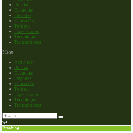
Policial
Economía
Deportes
Educación
Turismo
Espectáculos
Tecnología
Transmisiones
Menu
Actualidad
Policial
Economía
Deportes
Educación
Turismo
Espectáculos
Tecnología
Transmisiones
Breaking