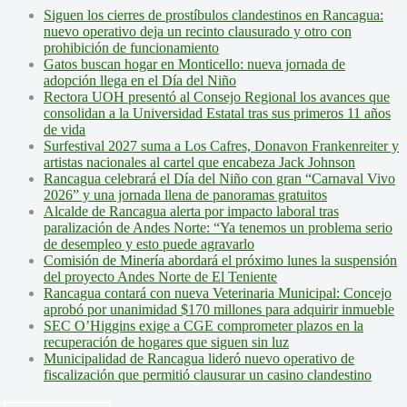
Siguen los cierres de prostíbulos clandestinos en Rancagua:
nuevo operativo deja un recinto clausurado y otro con
prohibición de funcionamiento
Gatos buscan hogar en Monticello: nueva jornada de
adopción llega en el Día del Niño
Rectora UOH presentó al Consejo Regional los avances que
consolidan a la Universidad Estatal tras sus primeros 11 años
de vida
Surfestival 2027 suma a Los Cafres, Donavon Frankenreiter y
artistas nacionales al cartel que encabeza Jack Johnson
Rancagua celebrará el Día del Niño con gran “Carnaval Vivo
2026” y una jornada llena de panoramas gratuitos
Alcalde de Rancagua alerta por impacto laboral tras
paralización de Andes Norte: “Ya tenemos un problema serio
de desempleo y esto puede agravarlo
Comisión de Minería abordará el próximo lunes la suspensión
del proyecto Andes Norte de El Teniente
Rancagua contará con nueva Veterinaria Municipal: Concejo
aprobó por unanimidad $170 millones para adquirir inmueble
SEC O’Higgins exige a CGE comprometer plazos en la
recuperación de hogares que siguen sin luz
Municipalidad de Rancagua lideró nuevo operativo de
fiscalización que permitió clausurar un casino clandestino