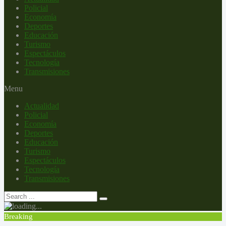
Policial
Economía
Deportes
Educación
Turismo
Espectáculos
Tecnología
Transmisiones
Menu
Actualidad
Policial
Economía
Deportes
Educación
Turismo
Espectáculos
Tecnología
Transmisiones
Breaking