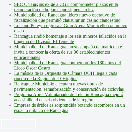
SEC O’Higgins exige a CGE comprometer plazos en la
recuperación de hogares que siguen sin luz
Municipalidad de Rancagua lideró nuevo operativo de
fiscalización que permitió clausurar un casino clandestino
Luciano Pereyra regresa a Gran Arena Monticello con nuevo
disco
Rancagua rindió homenaje a los seis mineros fallecidos en la
tragedia de División El Teniente
Municipalidad de Rancagua lanza campaña de matrícula e
invita a conocer la oferta de sus 36 establecimientos
educacionales
Municipalidad de Rancagua conmemoró los 180 años del
Liceo Óscar Castro
La música de la Orquesta de Cámara UOH llega a cada
rincón de la Región de O’Higgins
Rancagua: Municipio ejecutará nuevas obras de
pavimentación, semaforización y conservación de ciclovías
Programa Abre: Voluntariado de Teletón Rancagua mejoró
accesibilidad en seis viviendas de la región
Empresa de áridos es sorprendida botando escombros en un
espacio público de Rancagua