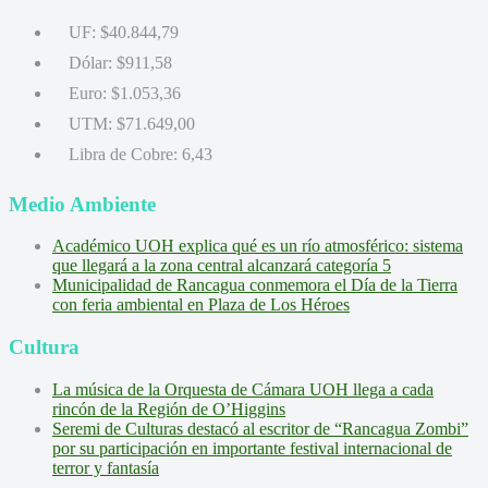
UF:
$40.844,79
Dólar:
$911,58
Euro:
$1.053,36
UTM:
$71.649,00
Libra de Cobre:
6,43
Medio Ambiente
Académico UOH explica qué es un río atmosférico: sistema
que llegará a la zona central alcanzará categoría 5
Municipalidad de Rancagua conmemora el Día de la Tierra
con feria ambiental en Plaza de Los Héroes
Cultura
La música de la Orquesta de Cámara UOH llega a cada
rincón de la Región de O’Higgins
Seremi de Culturas destacó al escritor de “Rancagua Zombi”
por su participación en importante festival internacional de
terror y fantasía