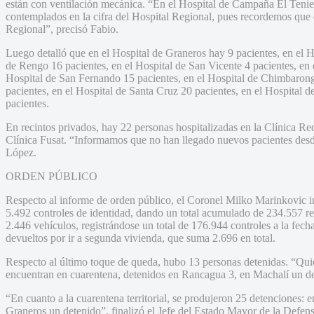
están con ventilación mecánica. “En el Hospital de Campaña El Tenien
contemplados en la cifra del Hospital Regional, pues recordemos que
Regional”, precisó Fabio.
Luego detalló que en el Hospital de Graneros hay 9 pacientes, en el H
de Rengo 16 pacientes, en el Hospital de San Vicente 4 pacientes, en 
Hospital de San Fernando 15 pacientes, en el Hospital de Chimbarong
pacientes, en el Hospital de Santa Cruz 20 pacientes, en el Hospital 
pacientes.
En recintos privados, hay 22 personas hospitalizadas en la Clínica Red
Clínica Fusat. “Informamos que no han llegado nuevos pacientes desd
López.
ORDEN PÚBLICO
Respecto al informe de orden público, el Coronel Milko Marinkovic i
5.492 controles de identidad, dando un total acumulado de 234.557 re
2.446 vehículos, registrándose un total de 176.944 controles a la fech
devueltos por ir a segunda vivienda, que suma 2.696 en total.
Respecto al último toque de queda, hubo 13 personas detenidas. “Qui
encuentran en cuarentena, detenidos en Rancagua 3, en Machalí un de
“En cuanto a la cuarentena territorial, se produjeron 25 detenciones:
Graneros un detenido”, finalizó el Jefe del Estado Mayor de la Defe