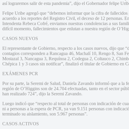
así lograremos salir de esta pandemia”, dijo el Gobernador felipe Urib
Felipe Uribe agregó que “debemos informar que la cifra de fallecidos
acuerdo a los reportes del Registro Civil, el deceso de 12 personas.
Intendenta Rebeca Cofré, enviamos nuestras condolencias a sus famili
difícil momento, fallecimientos que enlutan a nuestra región de O’Hi
CASOS NUEVOS
El representante de Gobierno, respecto a los casos nuevos, dijo que 
contagios corresponden a Rancagua 46, Machalí 10, Rengo 8, San Fer
Mostazal 3, Nancagua 3, Requínoa 2, Codegua 2, Coltauco 2, Chimbar
Chépica 1 y 3 casos sin notificar”, finalizó el titular de Gobierno en 
EXÁMENES PCR
Por su parte, la Seremi de Salud, Daniela Zavando informó que a la fe
región de O’Higgins son de 24.704 efectuadas, tanto en el sector públ
han realizado 724”, dijo la Seremi Zavando.
Luego indicó que “respecto al total de personas con indicación de cu
ni a personas a la espera de PCR, ya van 9.151 personas con indicaci
terminado su aislamiento, son 5.967 personas”.
CASOS ACTIVOS