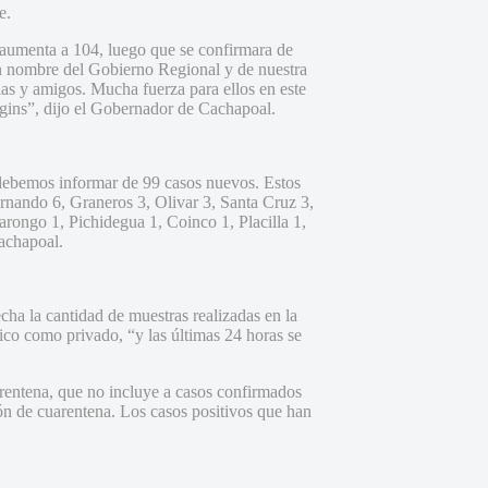
e.
 aumenta a 104, luego que se confirmara de
 En nombre del Gobierno Regional y de nuestra
as y amigos. Mucha fuerza para ellos en este
ggins”, dijo el Gobernador de Cachapoal.
“debemos informar de 99 casos nuevos. Estos
nando 6, Graneros 3, Olivar 3, Santa Cruz 3,
ongo 1, Pichidegua 1, Coinco 1, Placilla 1,
Cachapoal.
cha la cantidad de muestras realizadas en la
ico como privado, “y las últimas 24 horas se
arentena, que no incluye a casos confirmados
ón de cuarentena. Los casos positivos que han