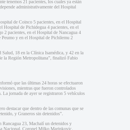
te tenemos 21 pacientes, los cuales ya están
 depende administrativamente del Hospital
ospital de Coinco 5 pacientes, en el Hospital
el Hospital de Pichidegua 4 pacientes, en el
o 2 pacientes, en el Hospital de Nancagua 4
de Peumo y en el Hospital de Pichilemu 2
 Salud, 18 en la Clínica Isamédica, y 42 en la
e la Región Metropolitana”, finalizó Fabio
nformó que las últimas 24 horas se efectuaron
visiones, mientras que fueron controlados
a. La jornada de ayer se registraron 5 vehículos
ero destacar que dentro de las comunas que se
tenido, y Graneros sin detenidos”.
 en Rancagua 23, Machalí un detenidos y
nsa Nacional, Coronel Milko Marinkovic.