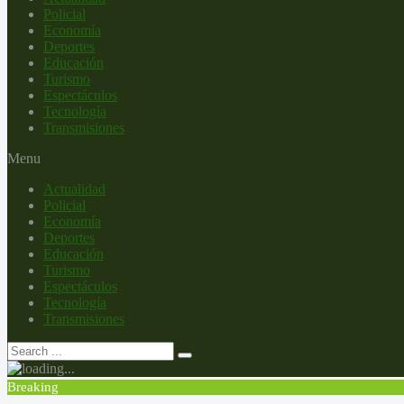
Policial
Economía
Deportes
Educación
Turismo
Espectáculos
Tecnología
Transmisiones
Menu
Actualidad
Policial
Economía
Deportes
Educación
Turismo
Espectáculos
Tecnología
Transmisiones
Breaking