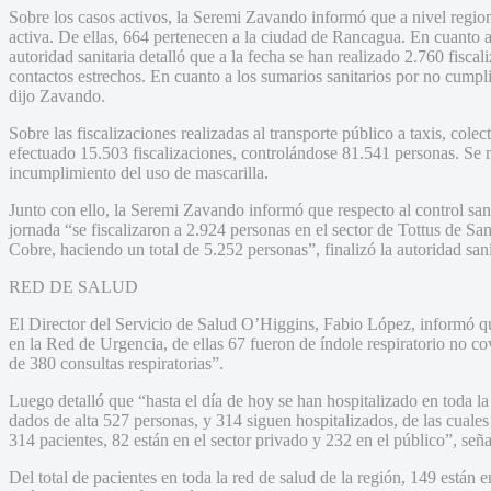
Sobre los casos activos, la Seremi Zavando informó que a nivel regio
activa. De ellas, 664 pertenecen a la ciudad de Rancagua. En cuanto a
autoridad sanitaria detalló que a la fecha se han realizado 2.760 fisc
contactos estrechos. En cuanto a los sumarios sanitarios por no cumpl
dijo Zavando.
Sobre las fiscalizaciones realizadas al transporte público a taxis, cole
efectuado 15.503 fiscalizaciones, controlándose 81.541 personas. Se 
incumplimiento del uso de mascarilla.
Junto con ello, la Seremi Zavando informó que respecto al control san
jornada “se fiscalizaron a 2.924 personas en el sector de Tottus de Sa
Cobre, haciendo un total de 5.252 personas”, finalizó la autoridad sani
RED DE SALUD
El Director del Servicio de Salud O’Higgins, Fabio López, informó qu
en la Red de Urgencia, de ellas 67 fueron de índole respiratorio no c
de 380 consultas respiratorias”.
Luego detalló que “hasta el día de hoy se han hospitalizado en toda la
dados de alta 527 personas, y 314 siguen hospitalizados, de las cuale
314 pacientes, 82 están en el sector privado y 232 en el público”, seña
Del total de pacientes en toda la red de salud de la región, 149 están