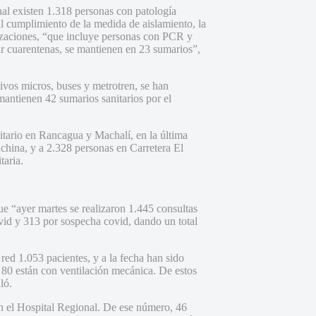
nal existen 1.318 personas con patología
l cumplimiento de la medida de aislamiento, la
alizaciones, “que incluye personas con PCR y
ir cuarentenas, se mantienen en 23 sumarios”,
ctivos micros, buses y metrotren, se han
mantienen 42 sumarios sanitarios por el
itario en Rancagua y Machalí, en la última
nchina, y a 2.328 personas en Carretera El
taria.
e “ayer martes se realizaron 1.445 consultas
ovid y 313 por sospecha covid, dando un total
 red 1.053 pacientes, y a la fecha han sido
s 80 están con ventilación mecánica. De estos
ló.
 en el Hospital Regional. De ese número, 46