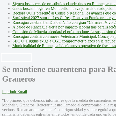
Siguen los cierres de prostíbulos clandestinos en Rancagua: nu
Gatos buscan hogar en Monticello: nueva jornada de adopción l
Rectora UOH presentó al Consejo Regional los avances que cons
Surfestival 2027 suma a Los Cafres, Donavon Frankenreiter y ar
Rancagua celebrará el Día del Niño con gran “Carnaval Vivo 2
Alcalde de Rancagua alerta por impacto laboral tras paralizac
Comisión de Minería abordará el próximo lunes la suspensión 
Rancagua contará con nueva Veterinaria Municipal: Concejo ap
SEC O’Higgins exige a CGE comprometer plazos en la recupera
Municipalidad de Rancagua lideró nuevo operativo de fiscalizac
Se mantiene cuarentena para R
Graneros
Imprimir
Email
“Lo primero que debemos informar es que la medida de cuarentena s
Machalí y Graneros. Reiterar nuestro llamado al compromiso, a la resp
vecinos. Remarcar que se actuará con rigurosidad y se perseguirá a qu
sanitaria la debemos enfrentar entre todos, en donde cada uno en lo pe