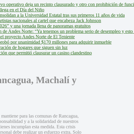
evo operativo deja un recinto clausurado y otro con prohibición de fun
lega en el Día del Niño
olidan a la Universidad Estatal tras sus primeros 11 años de vida
tistas nacionales al cartel que encabeza Jack Johnson
026” y una jornada llena de panoramas gratuitos
ión de Andes Norte: “Ya tenemos un problema serio de desempleo y esto
del proyecto Andes Norte de El Teniente
robó por unanimidad $170 millones para adquirir inmueble
ción de hogares que siguen sin luz
ión que permitió clausurar un casino clandestino
ancagua, Machalí y
e mantiene para las comunas de Rancagua,
onsabilidad y a la solidaridad de nuestros
ienes incumplan esta medida. Esta crisis
rsonal debe realizar un esfuerzo extra. Solo