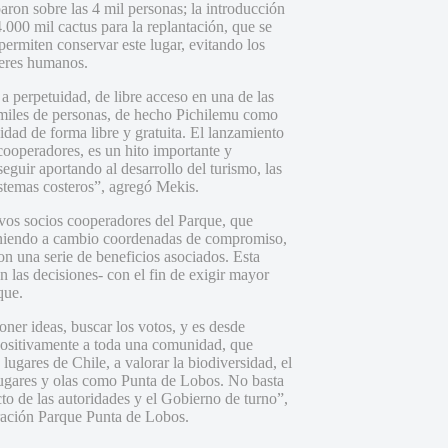
paron sobre las 4 mil personas; la introducción
.000 mil cactus para la replantación, que se
ermiten conservar este lugar, evitando los
seres humanos.
 a perpetuidad, de libre acceso en una de las
on miles de personas, de hecho Pichilemu como
idad de forma libre y gratuita. El lanzamiento
ooperadores, es un hito importante y
seguir aportando al desarrollo del turismo, las
istemas costeros”, agregó Mekis.
evos socios cooperadores del Parque, que
teniendo a cambio coordenadas de compromiso,
n una serie de beneficios asociados. Esta
 las decisiones- con el fin de exigir mayor
que.
ner ideas, buscar los votos, y es desde
positivamente a toda una comunidad, que
lugares de Chile, a valorar la biodiversidad, el
s lugares y olas como Punta de Lobos. No basta
cto de las autoridades y el Gobierno de turno”,
ración Parque Punta de Lobos.