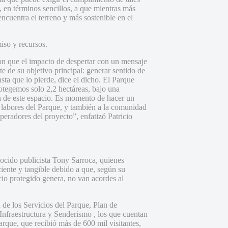
 en términos sencillos, a que mientras más
ncuentra el terreno y más sostenible en el
iso y recursos.
on que el impacto de despertar con un mensaje
e de su objetivo principal: generar sentido de
ta que lo pierde, dice el dicho. El Parque
otegemos solo 2,2 hectáreas, bajo una
an de este espacio. Es momento de hacer un
s labores del Parque, y también a la comunidad
peradores del proyecto”, enfatizó Patricio
nocido publicista Tony Sarroca, quienes
iente y tangible debido a que, según su
acio protegido genera, no van acordes al
de los Servicios del Parque, Plan de
nfraestructura y Senderismo , los que cuentan
rque, que recibió más de 600 mil visitantes,