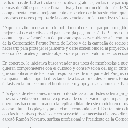
realizó más de 120 actividades educativas gratuitas, en las que partici
de más de 600 especies de flora nativa y la reproducción de más de 24
complementan con el mejoramiento de senderos e infraestructura que p
procesos erosivos propios de la convivencia entre la naturaleza y los 
“Aquí se evitó un desarrollo inmobiliario al crear un parque protegido
mejores olas y atractivos del país pero ¡la pega no está lista! Hoy s
comuna, que se benefician de que este espacio esté abierto a la comun
de la Corporación Parque Punta de Lobos y de la campaña de socios c
necesario para proteger legalmente y darle sostenibilidad al proyecto, 
economías locales y nuestro objetivo de poner en valor nuestros ecos
En concreto, la iniciativa busca vender tres tipos de membresías a nu
quieran comprometerse con el cuidado y conservación del lugar, ob
que simbólicamente los harán responsables de una parte del Parque, co
campaña también apunta directamente a las autoridades -quienes toman
énfasis en la protección del borde costero y apoyar las labores del Par
“Es época de elecciones, momento donde las autoridades salen a propo
nuestra vereda como iniciativa privada de conservación que impacta 
queremos hacer un llamado a la replicabilidad de este modelo en otros 
acceso libre a las playas y potenciar la economía local. Existen otro
con las iniciativas privadas de conservación, se necesita el apoyo dire
agregó Ramón Navarro, surfista profesional y Presidente de la Corpo