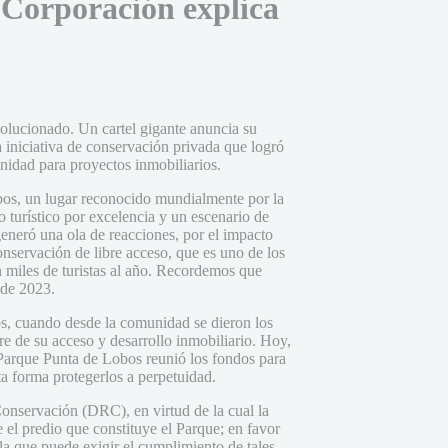
 Corporación explica
olucionado. Un cartel gigante anuncia su
 iniciativa de conservación privada que logró
nidad para proyectos inmobiliarios.
bos, un lugar reconocido mundialmente por la
 turístico por excelencia y un escenario de
generó una ola de reacciones, por el impacto
onservación de libre acceso, que es uno de los
n miles de turistas al año. Recordemos que
 de 2023.
s, cuando desde la comunidad se dieron los
rre de su acceso y desarrollo inmobiliario. Hoy,
Parque Punta de Lobos reunió los fondos para
ta forma protegerlos a perpetuidad.
onservación (DRC), en virtud de la cual la
 el predio que constituye el Parque; en favor
la que puede exigir el cumplimiento de tales