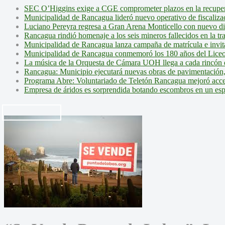
SEC O’Higgins exige a CGE comprometer plazos en la recupera
Municipalidad de Rancagua lideró nuevo operativo de fiscalizac
Luciano Pereyra regresa a Gran Arena Monticello con nuevo d
Rancagua rindió homenaje a los seis mineros fallecidos en la tr
Municipalidad de Rancagua lanza campaña de matrícula e invita 
Municipalidad de Rancagua conmemoró los 180 años del Liceo
La música de la Orquesta de Cámara UOH llega a cada rincón 
Rancagua: Municipio ejecutará nuevas obras de pavimentación,
Programa Abre: Voluntariado de Teletón Rancagua mejoró accesi
Empresa de áridos es sorprendida botando escombros en un es