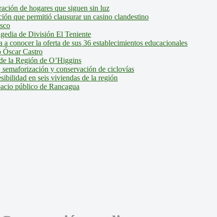
ción de hogares que siguen sin luz
ión que permitió clausurar un casino clandestino
isco
agedia de División El Teniente
a conocer la oferta de sus 36 establecimientos educacionales
 Óscar Castro
de la Región de O’Higgins
 semaforización y conservación de ciclovías
bilidad en seis viviendas de la región
pacio público de Rancagua