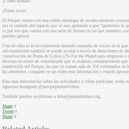
¿Cómo ayudar?
¡Hazte socio!
El Parque cuenta con una sólida estrategia de involucramiento comun
por el cuidado del espacio que se usa, apelando a que “queremos lo
es por eso que cuenta con una serie de formas en las que usuarios, c
pueden apoyar.
Una de ellas es la recientemente lanzada campaña de socios en la qu
adicionalmente también se puede ayudar a través de donaciones de din
conservación de Punta de Lobos (1% For the Planet para empresas o n
diversas acciones de voluntariado que se realizan constantemente que
mantención del Parque, las que ya suman más de 350 voluntarios en l
las anteriores, comparte en tus redes esta información y estarás apoya
Para más información sobre las actividades y cómo participar, visita
síguenos Instagram @parquepuntadelobos
También puedes escribirnos a info@puntadelobos.org.
Share
0
Tweet
0
Share
0
Related Articles