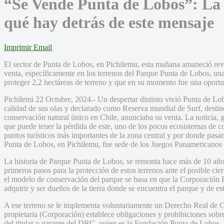
“Se Vende Punta de Lobos”: La
qué hay detrás de este mensaje
Imprimir
Email
El sector de Punta de Lobos, en Pichilemu, esta mañana amaneció rev
venta, específicamente en los terrenos del Parque Punta de Lobos, una
proteger 2,2 hectáreas de terreno y que en su momento fue una oportu
Pichilemi 22 Octubre, 2024.- Un despertar distinto vivió Punta de Lo
calidad de sus olas y declarado como Reserva mundial de Surf, destino
conservación natural único en Chile, anunciaba su venta. La noticia, 
que puede tener la pérdida de este, uno de los pocos ecosistemas de c
puntos turísticos más importantes de la zona central y por donde pasa
Punta de Lobos, en Pichilemu, fue sede de los Juegos Panamericanos
La historia de Parque Punta de Lobos, se remonta hace más de 10 año
primeros pasos para la protección de estos terrenos ante el posible cie
el modelo de conservación del parque se basa en que la Corporación 
adquirir y ser dueños de la tierra donde se encuentra el parque y de es
A ese terreno se le implementa voluntariamente un Derecho Real de C
propietaria (Corporación) establece obligaciones y prohibiciones sobre
del titular o garante del DRC, quien es la Fundación Punta de Lobos, 