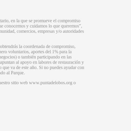
itario, en la que se promueve el compromiso
 que conocemos y cuidamos lo que queremos”,
omunidad, comercios, empresas y/o autoridades
e obtendrás la coordenada de compromiso,
ero voluntarios, aportes del 1% para la
egocios) o también participando en las
 apuntan al apoyo en labores de restauración y
o que va de este año. Si no puedes ayudar con
ndo al Parque.
 nuestro sitio web www.puntadelobos.org o