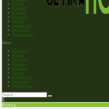
Policial
Economía
Deportes
Educación
Turismo
Espectáculos
Tecnología
Transmisiones
Menu
Actualidad
Policial
Economía
Deportes
Educación
Turismo
Espectáculos
Tecnología
Transmisiones
Breaking