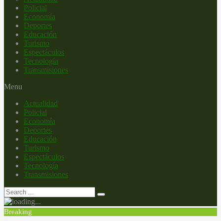
Policial
Economía
Deportes
Educación
Turismo
Espectáculos
Tecnología
Transmisiones
Menu
Actualidad
Policial
Economía
Deportes
Educación
Turismo
Espectáculos
Tecnología
Transmisiones
Breaking