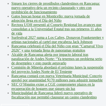
Siguen los cierres de prostíbulos clandestinos en Rancagua:
nuevo operativo deja un recinto clausurado y otro con
prohibición de funcionamiento
Gatos buscan hogar en Monticello: nueva jornada de
adopción llega en el Día del Niño
Rectora UOH presentó al Consejo Regional los avances que
consolidan a la Universidad Estatal tras sus primeros 11 años
de vida
Surfestival 2027 suma a Los Cafres, Donavon Frankenreiter y
artistas nacionales al cartel que encabeza Jack Johnson
Rancagua celebrará el Día del Niño con gran “Carnaval Vivo
2026” y una jornada llena de panoramas gratuitos
Alcalde de Rancagua alerta por impacto laboral tras
paralización de Andes Norte: “Ya tenemos un problema serio
de desempleo y esto puede agravarlo
Comisión de Minería abordará el próximo lunes la suspensión
del proyecto Andes Norte de El Teniente
Rancagua contará con nueva Veterinaria Municipal: Concejo
aprobó por unanimidad $170 millones para adquirir inmueble
SEC O’Higgins exige a CGE comprometer plazos en la
recuperación de hogares que siguen sin luz
Municipalidad de Rancagua lideró nuevo operativo de
fiscalización que permitió clausurar un casino clandestino