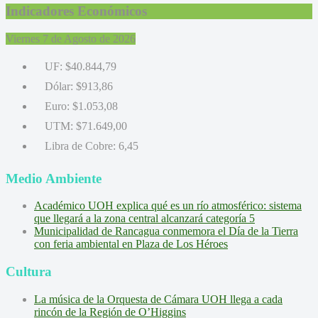
Indicadores Económicos
Viernes 7 de Agosto de 2026
UF:
$40.844,79
Dólar:
$913,86
Euro:
$1.053,08
UTM:
$71.649,00
Libra de Cobre:
6,45
Medio Ambiente
Académico UOH explica qué es un río atmosférico: sistema
que llegará a la zona central alcanzará categoría 5
Municipalidad de Rancagua conmemora el Día de la Tierra
con feria ambiental en Plaza de Los Héroes
Cultura
La música de la Orquesta de Cámara UOH llega a cada
rincón de la Región de O’Higgins