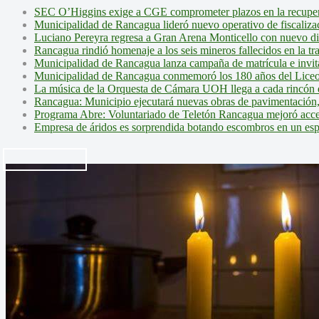
SEC O’Higgins exige a CGE comprometer plazos en la recupera
Municipalidad de Rancagua lideró nuevo operativo de fiscalizac
Luciano Pereyra regresa a Gran Arena Monticello con nuevo d
Rancagua rindió homenaje a los seis mineros fallecidos en la tr
Municipalidad de Rancagua lanza campaña de matrícula e invita 
Municipalidad de Rancagua conmemoró los 180 años del Liceo
La música de la Orquesta de Cámara UOH llega a cada rincón 
Rancagua: Municipio ejecutará nuevas obras de pavimentación,
Programa Abre: Voluntariado de Teletón Rancagua mejoró accesi
Empresa de áridos es sorprendida botando escombros en un es