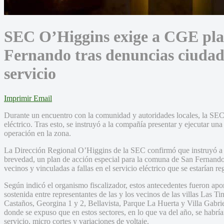
SEC O’Higgins exige a CGE plan
Fernando tras denuncias ciudada
servicio
Imprimir
Email
Durante un encuentro con la comunidad y autoridades locales, la SEC 
eléctrico. Tras esto, se instruyó a la compañía presentar y ejecutar una
operación en la zona.
La Dirección Regional O’Higgins de la SEC confirmó que instruyó a l
brevedad, un plan de acción especial para la comuna de San Fernando, 
vecinos y vinculadas a fallas en el servicio eléctrico que se estarían r
Según indicó el organismo fiscalizador, estos antecedentes fueron ap
sostenida entre representantes de las y los vecinos de las villas Las T
Castaños, Georgina 1 y 2, Bellavista, Parque La Huerta y Villa Gabrie
donde se expuso que en estos sectores, en lo que va del año, se habría
servicio, micro cortes y variaciones de voltaje.