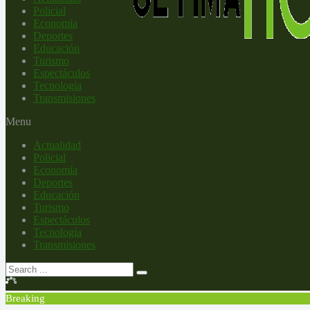
Policial
Economía
Deportes
Educación
Turismo
Espectáculos
Tecnología
Transmisiones
Menu
Actualidad
Policial
Economía
Deportes
Educación
Turismo
Espectáculos
Tecnología
Transmisiones
Breaking