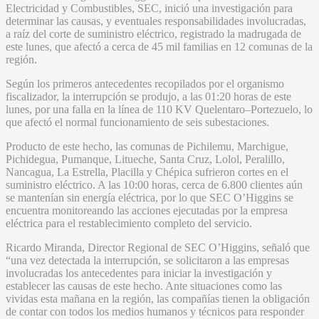
Electricidad y Combustibles, SEC, inició una investigación para
determinar las causas, y eventuales responsabilidades involucradas,
a raíz del corte de suministro eléctrico, registrado la madrugada de
este lunes, que afectó a cerca de 45 mil familias en 12 comunas de la
región.
Según los primeros antecedentes recopilados por el organismo
fiscalizador, la interrupción se produjo, a las 01:20 horas de este
lunes, por una falla en la línea de 110 KV Quelentaro–Portezuelo, lo
que afectó el normal funcionamiento de seis subestaciones.
Producto de este hecho, las comunas de Pichilemu, Marchigue,
Pichidegua, Pumanque, Litueche, Santa Cruz, Lolol, Peralillo,
Nancagua, La Estrella, Placilla y Chépica sufrieron cortes en el
suministro eléctrico. A las 10:00 horas, cerca de 6.800 clientes aún
se mantenían sin energía eléctrica, por lo que SEC O’Higgins se
encuentra monitoreando las acciones ejecutadas por la empresa
eléctrica para el restablecimiento completo del servicio.
Ricardo Miranda, Director Regional de SEC O’Higgins, señaló que
“una vez detectada la interrupción, se solicitaron a las empresas
involucradas los antecedentes para iniciar la investigación y
establecer las causas de este hecho. Ante situaciones como las
vividas esta mañana en la región, las compañías tienen la obligación
de contar con todos los medios humanos y técnicos para responder