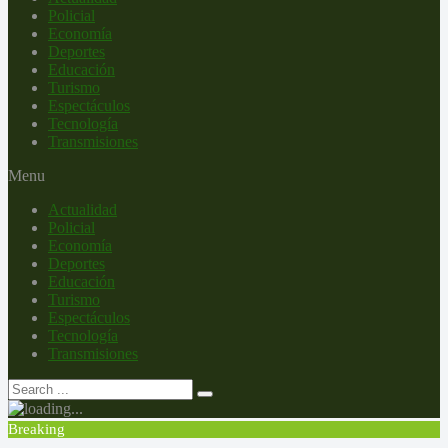
Policial
Economía
Deportes
Educación
Turismo
Espectáculos
Tecnología
Transmisiones
Menu
Actualidad
Policial
Economía
Deportes
Educación
Turismo
Espectáculos
Tecnología
Transmisiones
Breaking