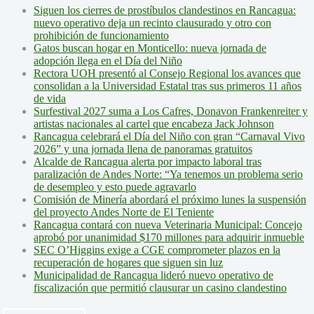
Siguen los cierres de prostíbulos clandestinos en Rancagua:
nuevo operativo deja un recinto clausurado y otro con
prohibición de funcionamiento
Gatos buscan hogar en Monticello: nueva jornada de
adopción llega en el Día del Niño
Rectora UOH presentó al Consejo Regional los avances que
consolidan a la Universidad Estatal tras sus primeros 11 años
de vida
Surfestival 2027 suma a Los Cafres, Donavon Frankenreiter y
artistas nacionales al cartel que encabeza Jack Johnson
Rancagua celebrará el Día del Niño con gran “Carnaval Vivo
2026” y una jornada llena de panoramas gratuitos
Alcalde de Rancagua alerta por impacto laboral tras
paralización de Andes Norte: “Ya tenemos un problema serio
de desempleo y esto puede agravarlo
Comisión de Minería abordará el próximo lunes la suspensión
del proyecto Andes Norte de El Teniente
Rancagua contará con nueva Veterinaria Municipal: Concejo
aprobó por unanimidad $170 millones para adquirir inmueble
SEC O’Higgins exige a CGE comprometer plazos en la
recuperación de hogares que siguen sin luz
Municipalidad de Rancagua lideró nuevo operativo de
fiscalización que permitió clausurar un casino clandestino