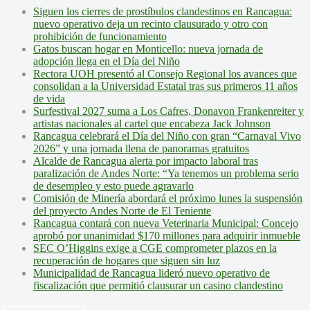
Siguen los cierres de prostíbulos clandestinos en Rancagua:
nuevo operativo deja un recinto clausurado y otro con
prohibición de funcionamiento
Gatos buscan hogar en Monticello: nueva jornada de
adopción llega en el Día del Niño
Rectora UOH presentó al Consejo Regional los avances que
consolidan a la Universidad Estatal tras sus primeros 11 años
de vida
Surfestival 2027 suma a Los Cafres, Donavon Frankenreiter y
artistas nacionales al cartel que encabeza Jack Johnson
Rancagua celebrará el Día del Niño con gran “Carnaval Vivo
2026” y una jornada llena de panoramas gratuitos
Alcalde de Rancagua alerta por impacto laboral tras
paralización de Andes Norte: “Ya tenemos un problema serio
de desempleo y esto puede agravarlo
Comisión de Minería abordará el próximo lunes la suspensión
del proyecto Andes Norte de El Teniente
Rancagua contará con nueva Veterinaria Municipal: Concejo
aprobó por unanimidad $170 millones para adquirir inmueble
SEC O’Higgins exige a CGE comprometer plazos en la
recuperación de hogares que siguen sin luz
Municipalidad de Rancagua lideró nuevo operativo de
fiscalización que permitió clausurar un casino clandestino