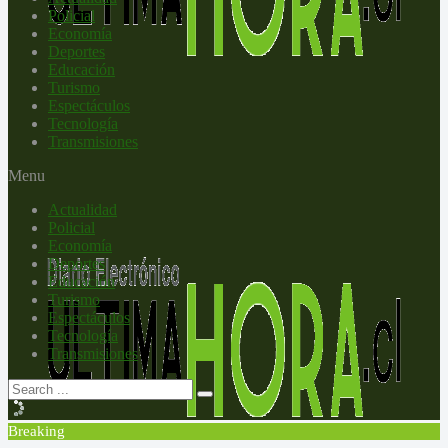
Policial
Economía
Deportes
Educación
Turismo
Espectáculos
Tecnología
Transmisiones
Menu
Actualidad
Policial
Economía
Deportes
Educación
Turismo
Espectáculos
Tecnología
Transmisiones
Breaking