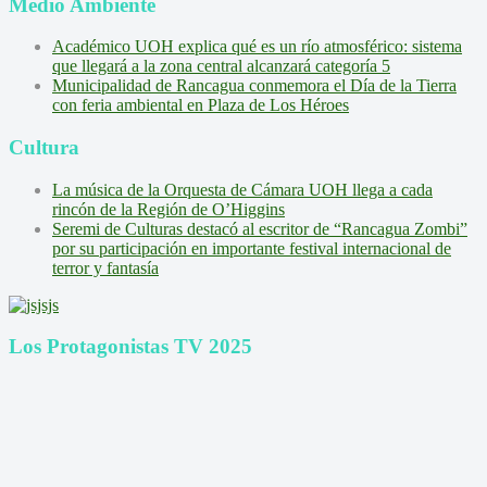
Medio Ambiente
Académico UOH explica qué es un río atmosférico: sistema
que llegará a la zona central alcanzará categoría 5
Municipalidad de Rancagua conmemora el Día de la Tierra
con feria ambiental en Plaza de Los Héroes
Cultura
La música de la Orquesta de Cámara UOH llega a cada
rincón de la Región de O’Higgins
Seremi de Culturas destacó al escritor de “Rancagua Zombi”
por su participación en importante festival internacional de
terror y fantasía
Los Protagonistas TV 2025