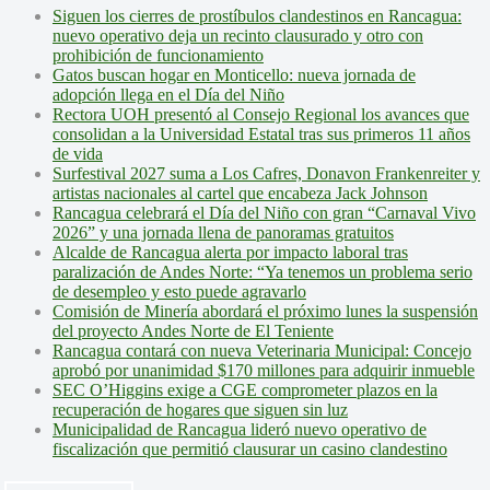
Siguen los cierres de prostíbulos clandestinos en Rancagua:
nuevo operativo deja un recinto clausurado y otro con
prohibición de funcionamiento
Gatos buscan hogar en Monticello: nueva jornada de
adopción llega en el Día del Niño
Rectora UOH presentó al Consejo Regional los avances que
consolidan a la Universidad Estatal tras sus primeros 11 años
de vida
Surfestival 2027 suma a Los Cafres, Donavon Frankenreiter y
artistas nacionales al cartel que encabeza Jack Johnson
Rancagua celebrará el Día del Niño con gran “Carnaval Vivo
2026” y una jornada llena de panoramas gratuitos
Alcalde de Rancagua alerta por impacto laboral tras
paralización de Andes Norte: “Ya tenemos un problema serio
de desempleo y esto puede agravarlo
Comisión de Minería abordará el próximo lunes la suspensión
del proyecto Andes Norte de El Teniente
Rancagua contará con nueva Veterinaria Municipal: Concejo
aprobó por unanimidad $170 millones para adquirir inmueble
SEC O’Higgins exige a CGE comprometer plazos en la
recuperación de hogares que siguen sin luz
Municipalidad de Rancagua lideró nuevo operativo de
fiscalización que permitió clausurar un casino clandestino