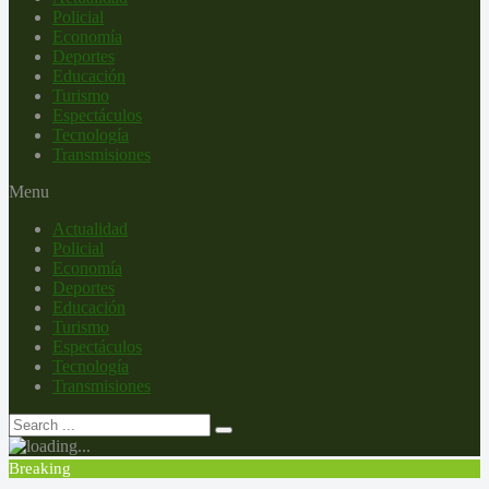
Policial
Economía
Deportes
Educación
Turismo
Espectáculos
Tecnología
Transmisiones
Menu
Actualidad
Policial
Economía
Deportes
Educación
Turismo
Espectáculos
Tecnología
Transmisiones
Breaking