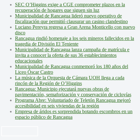
SEC O’Higgins exige a CGE comprometer plazos en la
recuperación de hogares que siguen sin luz
Municipalidad de Rancagua lideró nuevo operativo de
fiscalización que permitió clausurar un casino clandestino
Luciano Pereyra regresa a Gran Arena Monticello con nuevo
disco
Rancagua rindió homenaje a los seis mineros fallecidos en la
tragedia de División El Teniente
Municipalidad de Rancagua lanza campaña de matrícula e
invita a conocer la oferta de sus 36 establecimientos
educacionales
Municipalidad de Rancagua conmemoró los 180 años del
Liceo Óscar Castro
La música de la Orquesta de Cámara UOH llega a cada
rincón de la Región de O’Higgins
Rancagua: Municipio ejecutará nuevas obras de
pavimentación, semaforización y conservación de ciclovías
Programa Abre: Voluntariado de Teletón Rancagua mejoró
accesibilidad en seis viviendas de la región
Empresa de áridos es sorprendida botando escombros en un
espacio público de Rancagua