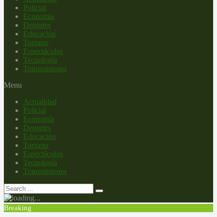
Policial
Economía
Deportes
Educación
Turismo
Espectáculos
Tecnología
Transmisiones
Menu
Actualidad
Policial
Economía
Deportes
Educación
Turismo
Espectáculos
Tecnología
Transmisiones
Breaking