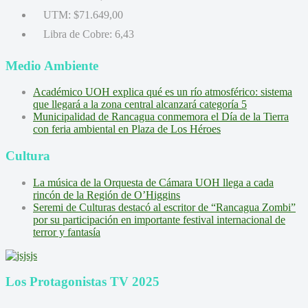
UTM:
$71.649,00
Libra de Cobre:
6,43
Medio Ambiente
Académico UOH explica qué es un río atmosférico: sistema
que llegará a la zona central alcanzará categoría 5
Municipalidad de Rancagua conmemora el Día de la Tierra
con feria ambiental en Plaza de Los Héroes
Cultura
La música de la Orquesta de Cámara UOH llega a cada
rincón de la Región de O’Higgins
Seremi de Culturas destacó al escritor de “Rancagua Zombi”
por su participación en importante festival internacional de
terror y fantasía
Los Protagonistas TV 2025