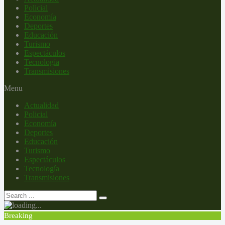
Policial
Economía
Deportes
Educación
Turismo
Espectáculos
Tecnología
Transmisiones
Menu
Actualidad
Policial
Economía
Deportes
Educación
Turismo
Espectáculos
Tecnología
Transmisiones
Breaking