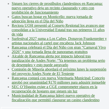
Siguen los cierres de prostíbulos clandestinos en Rancagua:
nuevo operativo deja un recinto clausurado y otro con
prohibición de funcionamiento
Gatos buscan hogar en Monticello: nueva jornada de
adopción llega en el Día del Niño
Rectora UOH presentó al Consejo Regional los avances que
consolidan a la Universidad Estatal tras sus primeros 11 años
de vida
Surfestival 2027 suma a Los Cafres, Donavon Frankenreiter y
artistas nacionales al cartel que encabeza Jack Johnson
Rancagua celebrará el Día del Niño con gran “Carnaval Vivo
2026” y una jornada llena de panoramas gratuitos
Alcalde de Rancagua alerta por impacto laboral tras
paralización de Andes Norte: “Ya tenemos un problema serio
de desempleo y esto puede agravarlo
Comisión de Minería abordará el próximo lunes la suspensión
del proyecto Andes Norte de El Teniente
Rancagua contará con nueva Veterinaria Municipal: Concejo
aprobó por unanimidad $170 millones para adquirir inmueble
SEC O’Higgins exige a CGE comprometer plazos en la
recuperación de hogares que siguen sin luz
Municipalidad de Rancagua lideró nuevo operativo de
fiscalización que permitió clausurar un casino clandestino