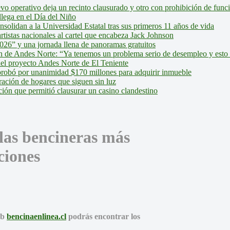
evo operativo deja un recinto clausurado y otro con prohibición de fun
lega en el Día del Niño
olidan a la Universidad Estatal tras sus primeros 11 años de vida
tistas nacionales al cartel que encabeza Jack Johnson
026” y una jornada llena de panoramas gratuitos
ión de Andes Norte: “Ya tenemos un problema serio de desempleo y esto
del proyecto Andes Norte de El Teniente
robó por unanimidad $170 millones para adquirir inmueble
ción de hogares que siguen sin luz
ión que permitió clausurar un casino clandestino
las bencineras más
ciones
eb
bencinaenlinea.cl
podrás encontrar los