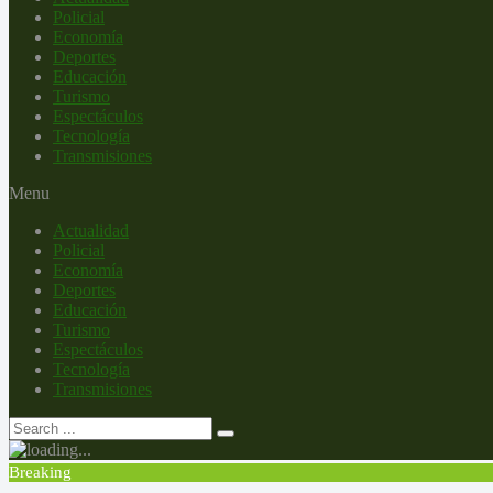
Policial
Economía
Deportes
Educación
Turismo
Espectáculos
Tecnología
Transmisiones
Menu
Actualidad
Policial
Economía
Deportes
Educación
Turismo
Espectáculos
Tecnología
Transmisiones
Breaking