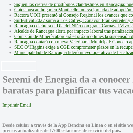
Siguen los cierres de prostíbulos clandestinos en Rancagua: nu
Gatos buscan hogar en Monticello: nueva jornada de adopción l
Rectora UOH presentó al Consejo Regional los avances que cons
Surfestival 2027 suma a Los Cafres, Donavon Frankenreiter y ar
Rancagua celebrará el Día del Niño con gran “Carnaval Vivo 2
Alcalde de Rancagua alerta por impacto laboral tras paralizac
Comisión de Minería abordará el próximo lunes la suspensión 
Rancagua contará con nueva Veterinaria Municipal: Concejo ap
SEC O’Higgins exige a CGE comprometer plazos en la recupera
Municipalidad de Rancagua lideró nuevo operativo de fiscalizac
Seremi de Energía da a conocer 
baratas para planificar tus vaca
Imprimir
Email
Desde celular a través de la App Bencina en Línea o en el sitio w
precios actualizados de 1.700 estaciones de servicio del país.