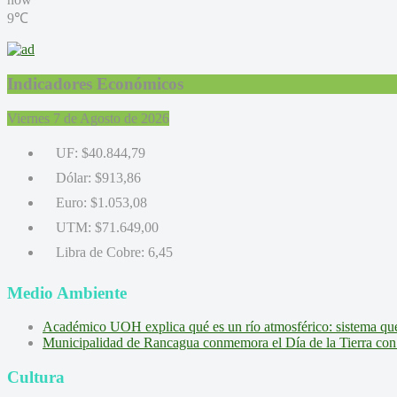
9℃
Indicadores Económicos
Viernes 7 de Agosto de 2026
UF:
$40.844,79
Dólar:
$913,86
Euro:
$1.053,08
UTM:
$71.649,00
Libra de Cobre:
6,45
Medio Ambiente
Académico UOH explica qué es un río atmosférico: sistema que l
Municipalidad de Rancagua conmemora el Día de la Tierra con 
Cultura