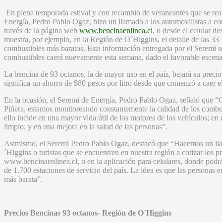
En plena temporada estival y con recambio de veraneantes que se real
Energía, Pedro Pablo Ogaz, hizo un llamado a los automovilistas a coti
través de la página web
www.bencinaenlinea.cl
, o desde el celular 
muestra, por ejemplo, en la Región de O´Higgins, el detalle de las 3
combustibles más baratos. Esta información entregada por el Seremi se
combustibles caerá nuevamente esta semana, dado el favorable escenar
La bencina de 93 octanos, la de mayor uso en el país, bajará su prec
significa un ahorro de $80 pesos por litro desde que comenzó a caer el
En la ocasión, el Seremi de Energía, Pedro Pablo Ogaz, señaló que 
Piñera, estamos monitoreando constantemente la calidad de los combus
ello incide en una mayor vida útil de los motores de los vehículos; e
limpio; y en una mejora en la salud de las personas”.
Asimismo, el Seremi Pedro Pablo Ogaz, destacó que “Hacemos un lla
´Higgins o turistas que se encuentren en nuestra región a cotizar los p
www.bencinaenlinea.cl, o en la aplicación para celulares, donde podr
de 1.700 estaciones de servicio del país. La idea es que las personas 
más barata”.
Precios Bencinas 93 octanos- Región de O´Higgins