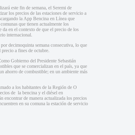
izará este fin de semana, el Seremi de
zar los precios de las estaciones de servicio a
descargando la App Bencina en Línea que
3 comunas que tienen actualmente los
 da en el contexto de que el precio de los
io internacional.
io por decimoquinta semana consecutiva, lo que
 precio a fines de octubre.
“Como Gobierno del Presidente Sebastián
tibles que se comercializan en el país, ya que
n un ahorro de combustible; en un ambiente más
mado a los habitantes de la Región de O
recios de la bencina y el diésel en
án encontrar de manera actualizada los precios
encuentren en su comuna la estación de servicio