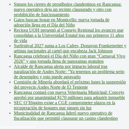
Siguen los cierres de prostíbulos clandestinos en Rancagua:
nuevo operativo deja un recinto clausurado y otro con
prohibición de funcionamiento
Gatos buscan hogar en Monticello: nueva jornada de
adopción llega en el Día del Niño
Rectora UOH presentó al Consejo Regional los avances que
consolidan a la Universidad Estatal tras sus primeros 11 años
de vida
Surfestival 2027 suma a Los Cafres, Donavon Frankenreiter y
artistas nacionales al cartel que encabeza Jack Johnson
Rancagua celebrará el Día del Niño con gran “Carnaval Vivo
2026” y una jornada llena de panoramas gratuitos
Alcalde de Rancagua alerta por impacto laboral tras
paralización de Andes Norte: “Ya tenemos un problema serio
de desempleo y esto puede agravarlo
Comisión de Minería abordará el próximo lunes la suspensión
del proyecto Andes Norte de El Teniente
Rancagua contará con nueva Veterinaria Municipal: Concejo
aprobó por unanimidad $170 millones para adquirir inmueble
SEC O’Higgins exige a CGE comprometer plazos en la
recuperación de hogares que siguen sin luz
Municipalidad de Rancagua lideró nuevo operativo de
fiscalización que permitió clausurar un casino clandestino