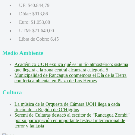
UF:
$40.844,79
Dólar:
$913,86
Euro:
$1.053,08
UTM:
$71.649,00
Libra de Cobre:
6,45
Medio Ambiente
Académico UOH explica qué es un río atmosférico: sistema
que llegará a la zona central alcanzará categoría 5
Municipalidad de Rancagua conmemora el Día de la Tierra
con feria ambiental en Plaza de Los Héroes
Cultura
La música de la Orquesta de Cámara UOH llega a cada
rincón de la Región de O’Higgins
Seremi de Culturas destacó al escritor de “Rancagua Zombi”
por su participación en importante festival internacional de
terror y fantasía