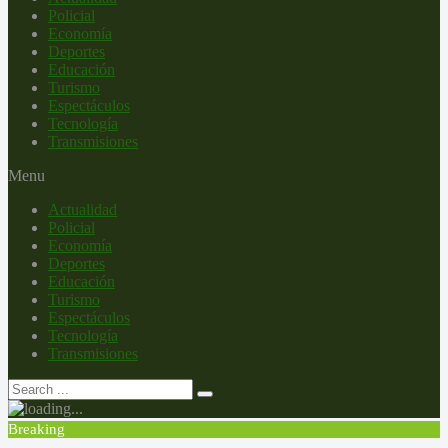
Policial
Economía
Deportes
Educación
Turismo
Espectáculos
Tecnología
Transmisiones
Menu
Actualidad
Policial
Economía
Deportes
Educación
Turismo
Espectáculos
Tecnología
Transmisiones
Breaking