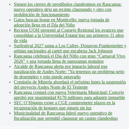
Siguen los cierres de prostíbulos clandestinos en Rancagua:
nuevo operativo deja un recinto clausurado y otro con
prohibición de funcionamiento
Gatos buscan hogar en Monticello: nueva jornada de
adopción llega en el Día del Niño
Rectora UOH presentó al Consejo Regional los avances que
consolidan a la Universidad Estatal tras sus primeros 11 años
de vida
Surfestival 2027 suma a Los Cafres, Donavon Frankenreiter y
artistas nacionales al cartel que encabeza Jack Johnson
Rancagua celebrará el Día del Niño con gran “Carnaval Vivo
2026” y una jornada llena de panoramas gratuitos
Alcalde de Rancagua alerta por impacto laboral tras
paralización de Andes Norte: “Ya tenemos un problema serio
de desempleo y esto puede agravarlo
Comisión de Minería abordará el próximo lunes la suspensión
del proyecto Andes Norte de El Teniente
Rancagua contará con nueva Veterinaria Municipal: Concejo
aprobó por unanimidad $170 millones para adquirir inmueble
SEC O’Higgins exige a CGE comprometer plazos en la
recuperación de hogares que siguen sin luz
Municipalidad de Rancagua lideró nuevo operativo de
fiscalización que permitió clausurar un casino clandestino