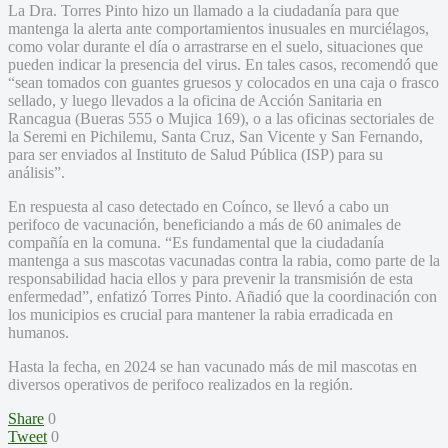
La Dra. Torres Pinto hizo un llamado a la ciudadanía para que
mantenga la alerta ante comportamientos inusuales en murciélagos,
como volar durante el día o arrastrarse en el suelo, situaciones que
pueden indicar la presencia del virus. En tales casos, recomendó que
“sean tomados con guantes gruesos y colocados en una caja o frasco
sellado, y luego llevados a la oficina de Acción Sanitaria en
Rancagua (Bueras 555 o Mujica 169), o a las oficinas sectoriales de
la Seremi en Pichilemu, Santa Cruz, San Vicente y San Fernando,
para ser enviados al Instituto de Salud Pública (ISP) para su
análisis”.
En respuesta al caso detectado en Coínco, se llevó a cabo un
perifoco de vacunación, beneficiando a más de 60 animales de
compañía en la comuna. “Es fundamental que la ciudadanía
mantenga a sus mascotas vacunadas contra la rabia, como parte de la
responsabilidad hacia ellos y para prevenir la transmisión de esta
enfermedad”, enfatizó Torres Pinto. Añadió que la coordinación con
los municipios es crucial para mantener la rabia erradicada en
humanos.
Hasta la fecha, en 2024 se han vacunado más de mil mascotas en
diversos operativos de perifoco realizados en la región.
Share
0
Tweet
0