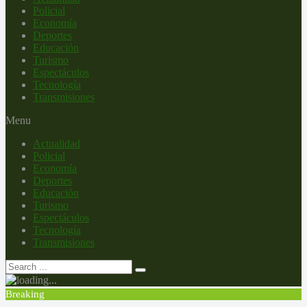
Policial
Economía
Deportes
Educación
Turismo
Espectáculos
Tecnología
Transmisiones
Menu
Actualidad
Policial
Economía
Deportes
Educación
Turismo
Espectáculos
Tecnología
Transmisiones
Breaking