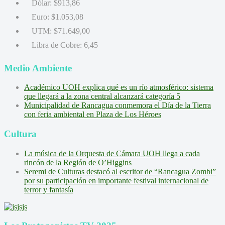
Dólar:
$913,86
Euro:
$1.053,08
UTM:
$71.649,00
Libra de Cobre:
6,45
Medio Ambiente
Académico UOH explica qué es un río atmosférico: sistema
que llegará a la zona central alcanzará categoría 5
Municipalidad de Rancagua conmemora el Día de la Tierra
con feria ambiental en Plaza de Los Héroes
Cultura
La música de la Orquesta de Cámara UOH llega a cada
rincón de la Región de O’Higgins
Seremi de Culturas destacó al escritor de “Rancagua Zombi”
por su participación en importante festival internacional de
terror y fantasía