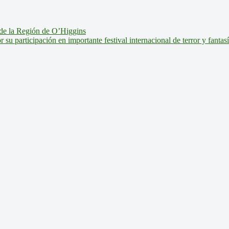
de la Región de O’Higgins
u participación en importante festival internacional de terror y fantas