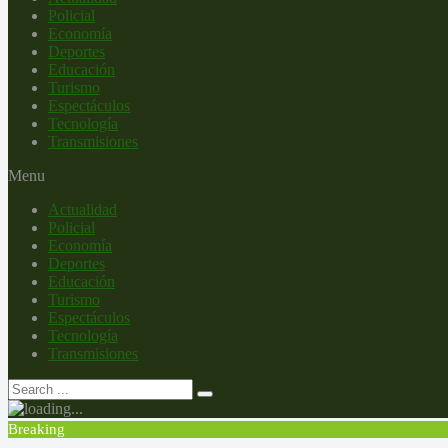
Policial
Economía
Deportes
Educación
Turismo
Espectáculos
Tecnología
Transmisiones
Menu
Actualidad
Policial
Economía
Deportes
Educación
Turismo
Espectáculos
Tecnología
Transmisiones
Breaking