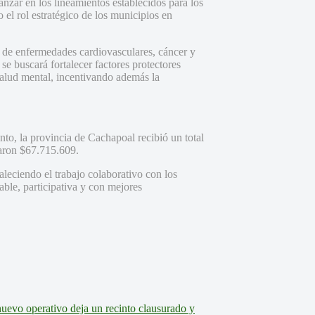
nzar en los lineamientos establecidos para los
l rol estratégico de los municipios en
 de enfermedades cardiovasculares, cáncer y
 se buscará fortalecer factores protectores
 salud mental, incentivando además la
to, la provincia de Cachapoal recibió un total
naron $67.715.609.
taleciendo el trabajo colaborativo con los
ble, participativa y con mejores