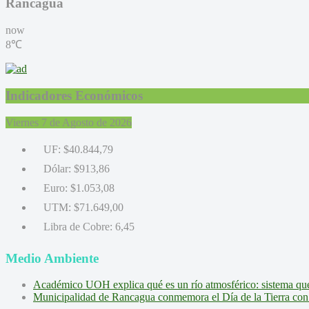
Rancagua
now
8℃
Indicadores Económicos
Viernes 7 de Agosto de 2026
UF:
$40.844,79
Dólar:
$913,86
Euro:
$1.053,08
UTM:
$71.649,00
Libra de Cobre:
6,45
Medio Ambiente
Académico UOH explica qué es un río atmosférico: sistema que l
Municipalidad de Rancagua conmemora el Día de la Tierra con 