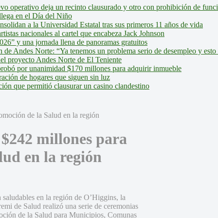
evo operativo deja un recinto clausurado y otro con prohibición de fun
lega en el Día del Niño
olidan a la Universidad Estatal tras sus primeros 11 años de vida
tistas nacionales al cartel que encabeza Jack Johnson
026” y una jornada llena de panoramas gratuitos
ión de Andes Norte: “Ya tenemos un problema serio de desempleo y esto
del proyecto Andes Norte de El Teniente
robó por unanimidad $170 millones para adquirir inmueble
ción de hogares que siguen sin luz
ión que permitió clausurar un casino clandestino
 $242 millones para
lud en la región
da saludables en la región de O’Higgins, la
emi de Salud realizó una serie de ceremonias
moción de la Salud para Municipios, Comunas