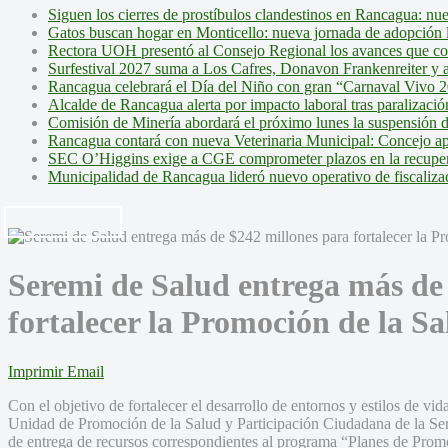
Siguen los cierres de prostíbulos clandestinos en Rancagua: nu
Gatos buscan hogar en Monticello: nueva jornada de adopción l
Rectora UOH presentó al Consejo Regional los avances que cons
Surfestival 2027 suma a Los Cafres, Donavon Frankenreiter y ar
Rancagua celebrará el Día del Niño con gran “Carnaval Vivo 2
Alcalde de Rancagua alerta por impacto laboral tras paralizac
Comisión de Minería abordará el próximo lunes la suspensión 
Rancagua contará con nueva Veterinaria Municipal: Concejo ap
SEC O’Higgins exige a CGE comprometer plazos en la recupera
Municipalidad de Rancagua lideró nuevo operativo de fiscalizac
Seremi de Salud entrega más de
fortalecer la Promoción de la Sa
Imprimir
Email
Con el objetivo de fortalecer el desarrollo de entornos y estilos de vi
Unidad de Promoción de la Salud y Participación Ciudadana de la Ser
de entrega de recursos correspondientes al programa “Planes de Pro