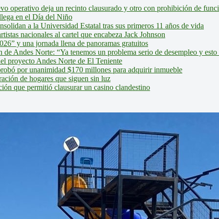
evo operativo deja un recinto clausurado y otro con prohibición de fun
lega en el Día del Niño
olidan a la Universidad Estatal tras sus primeros 11 años de vida
tistas nacionales al cartel que encabeza Jack Johnson
026” y una jornada llena de panoramas gratuitos
ión de Andes Norte: “Ya tenemos un problema serio de desempleo y esto
del proyecto Andes Norte de El Teniente
robó por unanimidad $170 millones para adquirir inmueble
ción de hogares que siguen sin luz
ión que permitió clausurar un casino clandestino