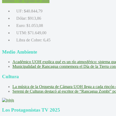
Viernes 7 de Agosto de 2026
UF:
$40.844,79
Dólar:
$913,86
Euro:
$1.053,08
UTM:
$71.649,00
Libra de Cobre:
6,45
Medio Ambiente
Académico UOH explica qué es un río atmosférico: sistema que l
Municipalidad de Rancagua conmemora el Día de la Tierra con 
Cultura
La música de la Orquesta de Cámara UOH llega a cada rincón 
Seremi de Culturas destacó al escritor de “Rancagua Zombi” por s
Los Protagonistas TV 2025