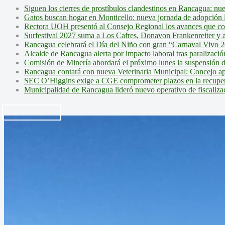
Siguen los cierres de prostíbulos clandestinos en Rancagua: nu
Gatos buscan hogar en Monticello: nueva jornada de adopción l
Rectora UOH presentó al Consejo Regional los avances que cons
Surfestival 2027 suma a Los Cafres, Donavon Frankenreiter y ar
Rancagua celebrará el Día del Niño con gran “Carnaval Vivo 2
Alcalde de Rancagua alerta por impacto laboral tras paralizac
Comisión de Minería abordará el próximo lunes la suspensión 
Rancagua contará con nueva Veterinaria Municipal: Concejo ap
SEC O’Higgins exige a CGE comprometer plazos en la recupera
Municipalidad de Rancagua lideró nuevo operativo de fiscalizac