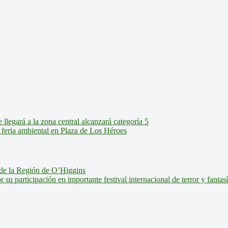
legará a la zona central alcanzará categoría 5
feria ambiental en Plaza de Los Héroes
de la Región de O’Higgins
u participación en importante festival internacional de terror y fantas