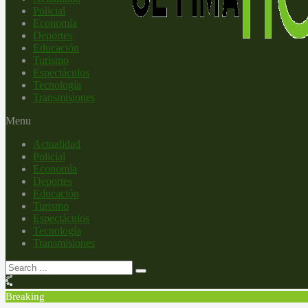
Policial
Economía
Deportes
Educación
Turismo
Espectáculos
Tecnología
Transmisiones
Menu
Actualidad
Policial
Economía
Deportes
Educación
Turismo
Espectáculos
Tecnología
Transmisiones
Breaking