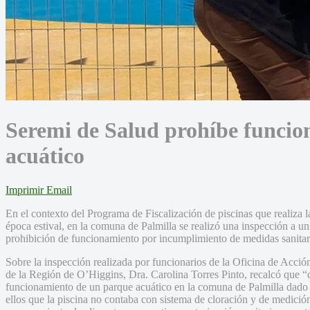
Seremi de Salud prohíbe funcio
acuático
Imprimir
Email
En el contexto del Programa de Fiscalización de piscinas que realiza
época estival, en la comuna de Palmilla se realizó una inspección a u
prohibición de funcionamiento por incumplimiento de medidas sanitari
Sobre la inspección realizada por funcionarios de la Oficina de Acció
de la Región de O’Higgins, Dra. Carolina Torres Pinto, recalcó que “
funcionamiento de un parque acuático en la comuna de Palmilla dado qu
ellos que la piscina no contaba con sistema de cloración y de medici