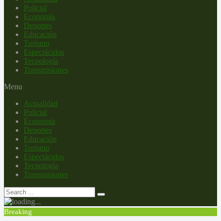
Policial
Economía
Deportes
Educación
Turismo
Espectáculos
Tecnología
Transmisiones
Menu
Actualidad
Policial
Economía
Deportes
Educación
Turismo
Espectáculos
Tecnología
Transmisiones
Breaking