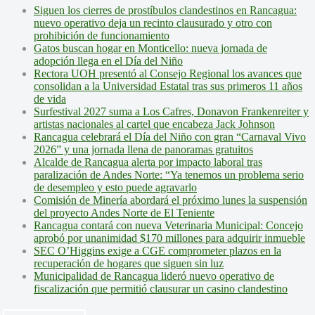
Siguen los cierres de prostíbulos clandestinos en Rancagua:
nuevo operativo deja un recinto clausurado y otro con
prohibición de funcionamiento
Gatos buscan hogar en Monticello: nueva jornada de
adopción llega en el Día del Niño
Rectora UOH presentó al Consejo Regional los avances que
consolidan a la Universidad Estatal tras sus primeros 11 años
de vida
Surfestival 2027 suma a Los Cafres, Donavon Frankenreiter y
artistas nacionales al cartel que encabeza Jack Johnson
Rancagua celebrará el Día del Niño con gran “Carnaval Vivo
2026” y una jornada llena de panoramas gratuitos
Alcalde de Rancagua alerta por impacto laboral tras
paralización de Andes Norte: “Ya tenemos un problema serio
de desempleo y esto puede agravarlo
Comisión de Minería abordará el próximo lunes la suspensión
del proyecto Andes Norte de El Teniente
Rancagua contará con nueva Veterinaria Municipal: Concejo
aprobó por unanimidad $170 millones para adquirir inmueble
SEC O’Higgins exige a CGE comprometer plazos en la
recuperación de hogares que siguen sin luz
Municipalidad de Rancagua lideró nuevo operativo de
fiscalización que permitió clausurar un casino clandestino