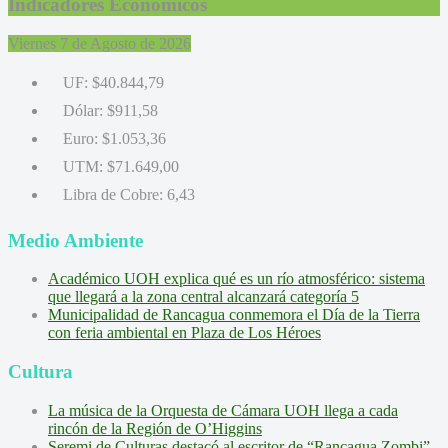
Indicadores Económicos
Viernes 7 de Agosto de 2026
UF:
$40.844,79
Dólar:
$911,58
Euro:
$1.053,36
UTM:
$71.649,00
Libra de Cobre:
6,43
Medio Ambiente
Académico UOH explica qué es un río atmosférico: sistema
que llegará a la zona central alcanzará categoría 5
Municipalidad de Rancagua conmemora el Día de la Tierra
con feria ambiental en Plaza de Los Héroes
Cultura
La música de la Orquesta de Cámara UOH llega a cada
rincón de la Región de O’Higgins
Seremi de Culturas destacó al escritor de “Rancagua Zombi”