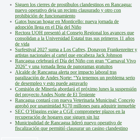
Siguen los cierres de prostíbulos clandestinos en Rancagua:
nuevo operativo deja un recinto clausurado y otro con
prohibición de funcionamiento
Gatos buscan hogar en Monticello: nueva jornada de
adopción llega en el Día del Niño
Rectora UOH presentó al Consejo Regional los avances que
consolidan a la Universidad Estatal tras sus primeros 11 años
de vida
Surfestival 2027 suma a Los Cafres, Donavon Frankenreiter y
artistas nacionales al cartel que encabeza Jack Johnson
Rancagua celebrará el Día del Niño con gran “Carnaval Vivo
2026” y una jornada llena de panoramas gratuitos
Alcalde de Rancagua alerta por impacto laboral tras
paralización de Andes Norte: “Ya tenemos un problema serio
de desempleo y esto puede agravarlo
Comisión de Minería abordará el próximo lunes la suspensión
del proyecto Andes Norte de El Teniente
Rancagua contará con nueva Veterinaria Municipal: Concejo
aprobó por unanimidad $170 millones para adquirir inmueble
SEC O’Higgins exige a CGE comprometer plazos en la
recuperación de hogares que siguen sin luz
Municipalidad de Rancagua lideró nuevo operativo de
fiscalización que permitió clausurar un casino clandestino