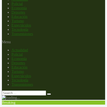
Policial
Economía
Deportes
Educación
Turismo
Espectáculos
Tecnología
Transmisiones
Menu
Actualidad
Policial
Economía
Deportes
Educación
Turismo
Espectáculos
Tecnología
Transmisiones
Breaking