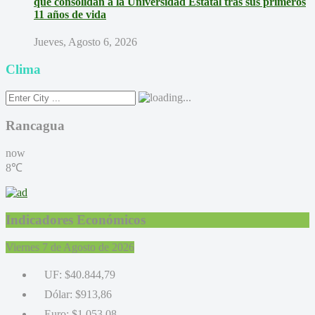
que consolidan a la Universidad Estatal tras sus primeros
11 años de vida
Jueves, Agosto 6, 2026
Clima
Rancagua
now
8℃
Indicadores Económicos
Viernes 7 de Agosto de 2026
UF:
$40.844,79
Dólar:
$913,86
Euro:
$1.053,08