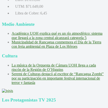
UTM:
$71.649,00
Libra de Cobre:
6,45
Medio Ambiente
Académico UOH explica qué es un río atmosférico: sistema
que llegará a la zona central alcanzará categoría 5
Municipalidad de Rancagua conmemora el Día de la Tierra
con feria ambiental en Plaza de Los Héroes
Cultura
La música de la Orquesta de Cámara UOH llega a cada
rincón de la Región de O’Higgins
Seremi de Culturas destacó al escritor de “Rancagua Zombi”
por su participación en importante festival internacional de
terror y fantasía
Los Protagonistas TV 2025