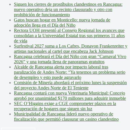
Siguen los cierres de prostíbulos clandestinos en Rancagua:
nuevo operativo deja un recinto clausurado y otro con
prohibición de funcionamiento
Gatos buscan hogar en Monticello: nueva jornada de
adopción llega en el Día del Niño
Rectora UOH presentó al Consejo Regional los avances que
consolidan a la Universidad Estatal tras sus primeros 11 años
de vida
Surfestival 2027 suma a Los Cafres, Donavon Frankenreiter y
artistas nacionales al cartel que encabeza Jack Johnson
Rancagua celebrará el Día del Niño con gran “Carnaval Vivo
2026” y una jornada llena de panoramas gratuitos
Alcalde de Rancagua alerta por impacto laboral tras
paralización de Andes Norte: “Ya tenemos un problema serio
de desempleo y esto puede agravarlo
Comisión de Minería abordará el próximo lunes la suspensión
del proyecto Andes Norte de El Teniente
Rancagua contará con nueva Veterinaria Municipal: Concejo
aprobó por unanimidad $170 millones para adquirir inmueble
SEC O’Higgins exige a CGE comprometer plazos en la
recuperación de hogares que siguen sin luz
Municipalidad de Rancagua lideró nuevo operativo de
fiscalización que permitió clausurar un casino clandestino