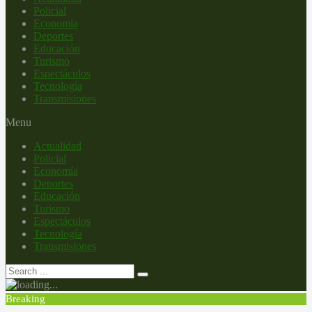
Policial
Economía
Deportes
Educación
Turismo
Espectáculos
Tecnología
Transmisiones
Menu
Actualidad
Policial
Economía
Deportes
Educación
Turismo
Espectáculos
Tecnología
Transmisiones
Breaking