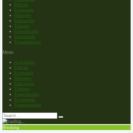
Policial
Economía
Deportes
Educación
Turismo
Espectáculos
Tecnología
Transmisiones
Menu
Actualidad
Policial
Economía
Deportes
Educación
Turismo
Espectáculos
Tecnología
Transmisiones
Breaking