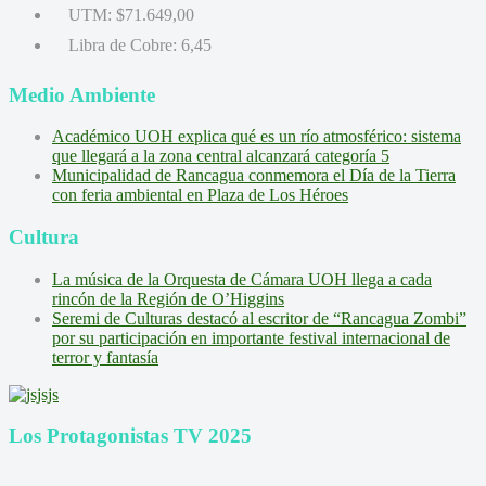
UTM:
$71.649,00
Libra de Cobre:
6,45
Medio Ambiente
Académico UOH explica qué es un río atmosférico: sistema
que llegará a la zona central alcanzará categoría 5
Municipalidad de Rancagua conmemora el Día de la Tierra
con feria ambiental en Plaza de Los Héroes
Cultura
La música de la Orquesta de Cámara UOH llega a cada
rincón de la Región de O’Higgins
Seremi de Culturas destacó al escritor de “Rancagua Zombi”
por su participación en importante festival internacional de
terror y fantasía
Los Protagonistas TV 2025