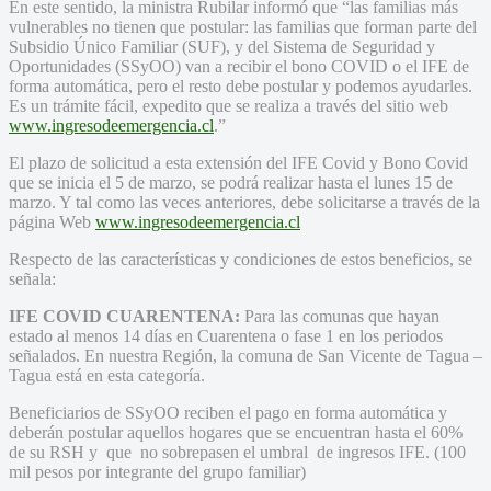
En este sentido, la ministra Rubilar informó que “las familias más
vulnerables no tienen que postular: las familias que forman parte del
Subsidio Único Familiar (SUF), y del Sistema de Seguridad y
Oportunidades (SSyOO) van a recibir el bono COVID o el IFE de
forma automática, pero el resto debe postular y podemos ayudarles.
Es un trámite fácil, expedito que se realiza a través del sitio web
www.ingresodeemergencia.cl
.”
El plazo de solicitud a esta extensión del IFE Covid y Bono Covid
que se inicia el 5 de marzo, se podrá realizar hasta el lunes 15 de
marzo. Y tal como las veces anteriores, debe solicitarse a través de la
página Web
www.ingresodeemergencia.cl
Respecto de las características y condiciones de estos beneficios, se
señala:
IFE COVID CUARENTENA:
Para las comunas que hayan
estado al menos 14 días en Cuarentena o fase 1 en los periodos
señalados. En nuestra Región, la comuna de San Vicente de Tagua –
Tagua está en esta categoría.
Beneficiarios de SSyOO reciben el pago en forma automática y
deberán postular aquellos hogares que se encuentran hasta el 60%
de su RSH y que no sobrepasen el umbral de ingresos IFE. (100
mil pesos por integrante del grupo familiar)