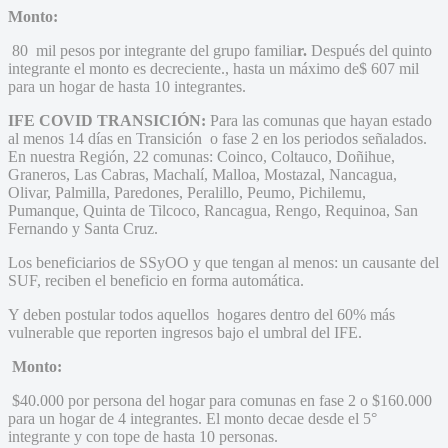
Monto:
80 mil pesos por integrante del grupo familia
r.
Después del quinto
integrante el monto es decreciente., hasta un máximo de$ 607 mil
para un hogar de hasta 10 integrantes.
IFE COVID TRANSICIÓN:
Para las comunas que hayan estado
al menos 14 días en Transición o fase 2 en los periodos señalados.
En nuestra Región, 22 comunas: Coinco, Coltauco, Doñihue,
Graneros, Las Cabras, Machalí, Malloa, Mostazal, Nancagua,
Olivar, Palmilla, Paredones, Peralillo, Peumo, Pichilemu,
Pumanque, Quinta de Tilcoco, Rancagua, Rengo, Requinoa, San
Fernando y Santa Cruz.
Los beneficiarios de SSyOO y que tengan al menos: un causante del
SUF, reciben el beneficio en forma automática.
Y deben postular todos aquellos hogares dentro del 60% más
vulnerable que reporten ingresos bajo el umbral del IFE.
Monto:
$40.000 por persona del hogar para comunas en fase 2 o $160.000
para un hogar de 4 integrantes. El monto decae desde el 5°
integrante y con tope de hasta 10 personas.