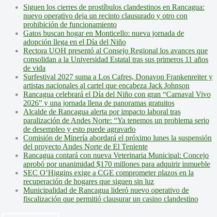
Siguen los cierres de prostíbulos clandestinos en Rancagua:
nuevo operativo deja un recinto clausurado y otro con
prohibición de funcionamiento
Gatos buscan hogar en Monticello: nueva jornada de
adopción llega en el Día del Niño
Rectora UOH presentó al Consejo Regional los avances que
consolidan a la Universidad Estatal tras sus primeros 11 años
de vida
Surfestival 2027 suma a Los Cafres, Donavon Frankenreiter y
artistas nacionales al cartel que encabeza Jack Johnson
Rancagua celebrará el Día del Niño con gran “Carnaval Vivo
2026” y una jornada llena de panoramas gratuitos
Alcalde de Rancagua alerta por impacto laboral tras
paralización de Andes Norte: “Ya tenemos un problema serio
de desempleo y esto puede agravarlo
Comisión de Minería abordará el próximo lunes la suspensión
del proyecto Andes Norte de El Teniente
Rancagua contará con nueva Veterinaria Municipal: Concejo
aprobó por unanimidad $170 millones para adquirir inmueble
SEC O’Higgins exige a CGE comprometer plazos en la
recuperación de hogares que siguen sin luz
Municipalidad de Rancagua lideró nuevo operativo de
fiscalización que permitió clausurar un casino clandestino