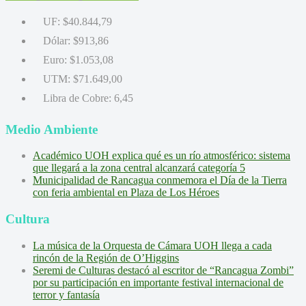
UF:
$40.844,79
Dólar:
$913,86
Euro:
$1.053,08
UTM:
$71.649,00
Libra de Cobre:
6,45
Medio Ambiente
Académico UOH explica qué es un río atmosférico: sistema
que llegará a la zona central alcanzará categoría 5
Municipalidad de Rancagua conmemora el Día de la Tierra
con feria ambiental en Plaza de Los Héroes
Cultura
La música de la Orquesta de Cámara UOH llega a cada
rincón de la Región de O’Higgins
Seremi de Culturas destacó al escritor de “Rancagua Zombi”
por su participación en importante festival internacional de
terror y fantasía