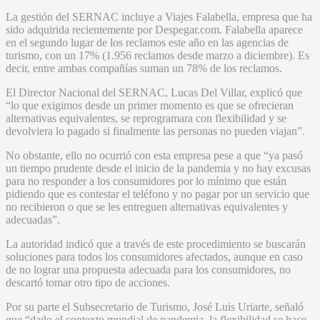
La gestión del SERNAC incluye a Viajes Falabella, empresa que ha
sido adquirida recientemente por Despegar.com. Falabella aparece
en el segundo lugar de los reclamos este año en las agencias de
turismo, con un 17% (1.956 reclamos desde marzo a diciembre). Es
decir, entre ambas compañías suman un 78% de los reclamos.
El Director Nacional del SERNAC, Lucas Del Villar, explicó que
“lo que exigimos desde un primer momento es que se ofrecieran
alternativas equivalentes, se reprogramara con flexibilidad y se
devolviera lo pagado si finalmente las personas no pueden viajan”.
No obstante, ello no ocurrió con esta empresa pese a que “ya pasó
un tiempo prudente desde el inicio de la pandemia y no hay excusas
para no responder a los consumidores por lo mínimo que están
pidiendo que es contestar el teléfono y no pagar por un servicio que
no recibieron o que se les entreguen alternativas equivalentes y
adecuadas”.
La autoridad indicó que a través de este procedimiento se buscarán
soluciones para todos los consumidores afectados, aunque en caso
de no lograr una propuesta adecuada para los consumidores, no
descartó tomar otro tipo de acciones.
Por su parte el Subsecretario de Turismo, José Luis Uriarte, señaló
que “dado el contexto mundial de pandemia, la flexibilidad se hace