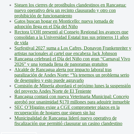
Siguen los cierres de prostíbulos clandestinos en Rancagua:
nuevo operativo deja un recinto clausurado y otro con
prohibición de funcionamiento
Gatos buscan hogar en Monticello: nueva jornada de
adopción llega en el Día del Niño
Rectora UOH presentó al Consejo Regional los avances que
consolidan a la Universidad Estatal tras sus primeros 11 años
de vida
Surfestival 2027 suma a Los Cafres, Donavon Frankenreiter y
artistas nacionales al cartel que encabeza Jack Johnson
Rancagua celebrará el Día del Niño con gran “Carnaval Vivo
2026” y una jornada llena de panoramas gratuitos
Alcalde de Rancagua alerta por impacto laboral tras
paralización de Andes Norte: “Ya tenemos un problema serio
de desempleo y esto puede agravarlo
Comisión de Minería abordará el próximo lunes la suspensión
del proyecto Andes Norte de El Teniente
Rancagua contará con nueva Veterinaria Municipal: Concejo
aprobó por unanimidad $170 millones para adquirir inmueble
SEC O’Higgins exige a CGE comprometer plazos en la
recuperación de hogares que siguen sin luz
Municipalidad de Rancagua lideró nuevo operativo de
fiscalización que permitió clausurar un casino clandestino