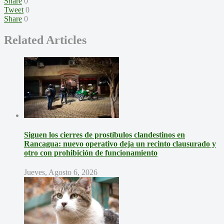
Share
0
Tweet
0
Share
0
Related Articles
Siguen los cierres de prostíbulos clandestinos en
Rancagua: nuevo operativo deja un recinto clausurado y
otro con prohibición de funcionamiento
Jueves, Agosto 6, 2026