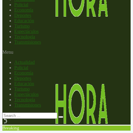
Policial
Economía
Deportes
Educación
Turismo
Espectáculos
Tecnología
Transmisiones
Menu
Actualidad
Policial
Economía
Deportes
Educación
Turismo
Espectáculos
Tecnología
Transmisiones
Breaking