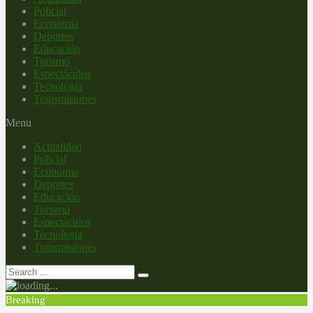
Policial
Economía
Deportes
Educación
Turismo
Espectáculos
Tecnología
Transmisiones
Menu
Actualidad
Policial
Economía
Deportes
Educación
Turismo
Espectáculos
Tecnología
Transmisiones
Breaking