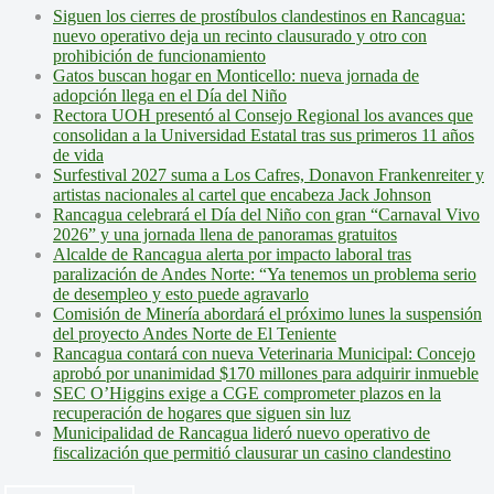
Siguen los cierres de prostíbulos clandestinos en Rancagua:
nuevo operativo deja un recinto clausurado y otro con
prohibición de funcionamiento
Gatos buscan hogar en Monticello: nueva jornada de
adopción llega en el Día del Niño
Rectora UOH presentó al Consejo Regional los avances que
consolidan a la Universidad Estatal tras sus primeros 11 años
de vida
Surfestival 2027 suma a Los Cafres, Donavon Frankenreiter y
artistas nacionales al cartel que encabeza Jack Johnson
Rancagua celebrará el Día del Niño con gran “Carnaval Vivo
2026” y una jornada llena de panoramas gratuitos
Alcalde de Rancagua alerta por impacto laboral tras
paralización de Andes Norte: “Ya tenemos un problema serio
de desempleo y esto puede agravarlo
Comisión de Minería abordará el próximo lunes la suspensión
del proyecto Andes Norte de El Teniente
Rancagua contará con nueva Veterinaria Municipal: Concejo
aprobó por unanimidad $170 millones para adquirir inmueble
SEC O’Higgins exige a CGE comprometer plazos en la
recuperación de hogares que siguen sin luz
Municipalidad de Rancagua lideró nuevo operativo de
fiscalización que permitió clausurar un casino clandestino