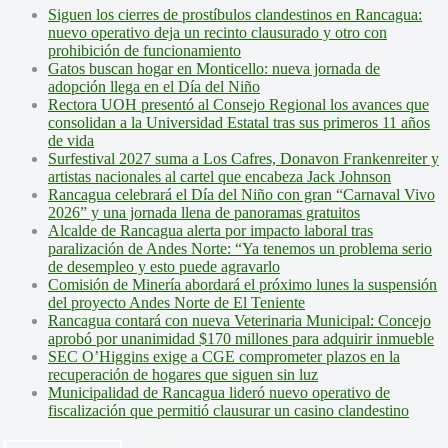
Siguen los cierres de prostíbulos clandestinos en Rancagua:
nuevo operativo deja un recinto clausurado y otro con
prohibición de funcionamiento
Gatos buscan hogar en Monticello: nueva jornada de
adopción llega en el Día del Niño
Rectora UOH presentó al Consejo Regional los avances que
consolidan a la Universidad Estatal tras sus primeros 11 años
de vida
Surfestival 2027 suma a Los Cafres, Donavon Frankenreiter y
artistas nacionales al cartel que encabeza Jack Johnson
Rancagua celebrará el Día del Niño con gran “Carnaval Vivo
2026” y una jornada llena de panoramas gratuitos
Alcalde de Rancagua alerta por impacto laboral tras
paralización de Andes Norte: “Ya tenemos un problema serio
de desempleo y esto puede agravarlo
Comisión de Minería abordará el próximo lunes la suspensión
del proyecto Andes Norte de El Teniente
Rancagua contará con nueva Veterinaria Municipal: Concejo
aprobó por unanimidad $170 millones para adquirir inmueble
SEC O’Higgins exige a CGE comprometer plazos en la
recuperación de hogares que siguen sin luz
Municipalidad de Rancagua lideró nuevo operativo de
fiscalización que permitió clausurar un casino clandestino