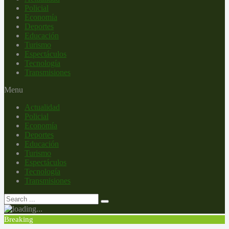
Policial
Economía
Deportes
Educación
Turismo
Espectáculos
Tecnología
Transmisiones
Menu
Actualidad
Policial
Economía
Deportes
Educación
Turismo
Espectáculos
Tecnología
Transmisiones
Breaking