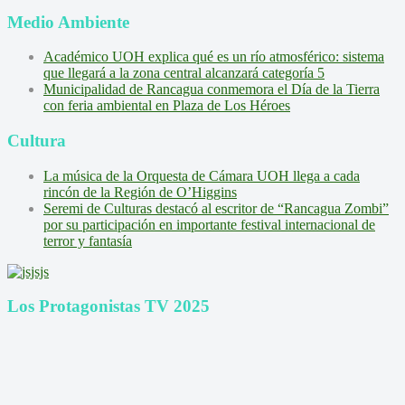
Medio Ambiente
Académico UOH explica qué es un río atmosférico: sistema
que llegará a la zona central alcanzará categoría 5
Municipalidad de Rancagua conmemora el Día de la Tierra
con feria ambiental en Plaza de Los Héroes
Cultura
La música de la Orquesta de Cámara UOH llega a cada
rincón de la Región de O’Higgins
Seremi de Culturas destacó al escritor de “Rancagua Zombi”
por su participación en importante festival internacional de
terror y fantasía
Los Protagonistas TV 2025