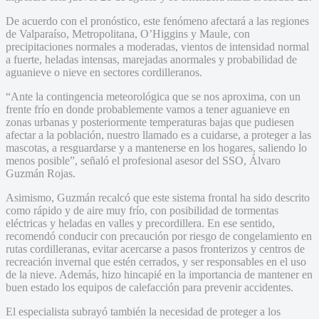
De acuerdo con el pronóstico, este fenómeno afectará a las regiones
de Valparaíso, Metropolitana, O’Higgins y Maule, con
precipitaciones normales a moderadas, vientos de intensidad normal
a fuerte, heladas intensas, marejadas anormales y probabilidad de
aguanieve o nieve en sectores cordilleranos.
“Ante la contingencia meteorológica que se nos aproxima, con un
frente frío en donde probablemente vamos a tener aguanieve en
zonas urbanas y posteriormente temperaturas bajas que pudiesen
afectar a la población, nuestro llamado es a cuidarse, a proteger a las
mascotas, a resguardarse y a mantenerse en los hogares, saliendo lo
menos posible”, señaló el profesional asesor del SSO, Álvaro
Guzmán Rojas.
Asimismo, Guzmán recalcó que este sistema frontal ha sido descrito
como rápido y de aire muy frío, con posibilidad de tormentas
eléctricas y heladas en valles y precordillera. En ese sentido,
recomendó conducir con precaución por riesgo de congelamiento en
rutas cordilleranas, evitar acercarse a pasos fronterizos y centros de
recreación invernal que estén cerrados, y ser responsables en el uso
de la nieve. Además, hizo hincapié en la importancia de mantener en
buen estado los equipos de calefacción para prevenir accidentes.
El especialista subrayó también la necesidad de proteger a los