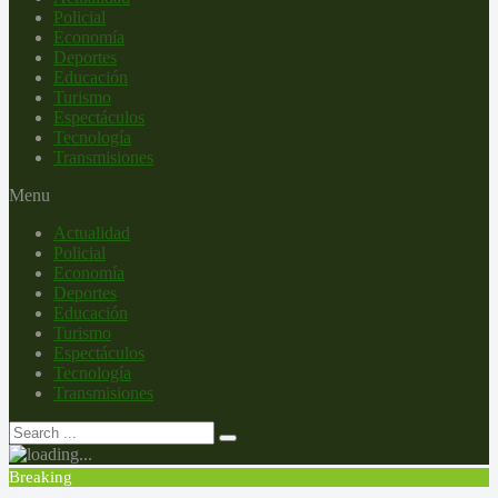
Policial
Economía
Deportes
Educación
Turismo
Espectáculos
Tecnología
Transmisiones
Menu
Actualidad
Policial
Economía
Deportes
Educación
Turismo
Espectáculos
Tecnología
Transmisiones
Breaking