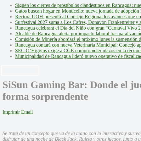
Siguen los cierres de prostíbulos clandestinos en Rancagua: nu
Gatos buscan hogar en Monticello: nueva jornada de adopción l
Rectora UOH presentó al Consejo Regional los avances que cons
Surfestival 2027 suma a Los Cafres, Donavon Frankenreiter y ar
Rancagua celebrará el Día del Niño con gran “Carnaval Vivo 2
Alcalde de Rancagua alerta por impacto laboral tras paralizac
Comisión de Minería abordará el próximo lunes la suspensión 
Rancagua contará con nueva Veterinaria Municipal: Concejo ap
SEC O’Higgins exige a CGE comprometer plazos en la recupera
Municipalidad de Rancagua lideró nuevo operativo de fiscalizac
SiSun Gaming Bar: Donde el jue
forma sorprendente
Imprimir
Email
Se trata de un concepto que va de la mano con lo interactivo y surre
disfrutar de una noche de Black Jack, Ruleta y otros juegos, junto a u