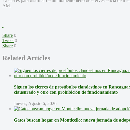
La cita es para disfrutar de un momento lleno de efervescencia de mié
AM.
Share
0
Tweet
0
Share
0
Related Articles
Siguen los cierres de prostíbulos clandestinos en Rancagua
clausurado y otro con prohibición de funcionamiento
Jueves, Agosto 6, 2026
Gatos buscan hogar en Monticello: nueva jornada de adopci