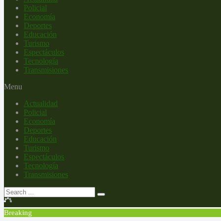
Policial
Economía
Deportes
Educación
Turismo
Espectáculos
Tecnología
Transmisiones
Menu
Actualidad
Policial
Economía
Deportes
Educación
Turismo
Espectáculos
Tecnología
Transmisiones
Breaking