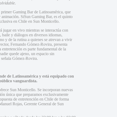
olvidable.
l primer Gaming Bar de Latinoamérica, que
 y animación. SiSun Gaming Bar, es el quinto
clusiva en Chile en Sun Monticello.
 jugar en vivo mientras se interactúa con
 baile y diálogos en diversos idiomas,
o y de la rutina a quienes se atrevan a vivir
director, Fernando Gómez-Rovira, presenta
 entretención es parte fundamental de la
nadie quede ajeno, un espacio sin
”, señala Gómez-Rovira.
rande de Latinoamérica y está equipado con
n público vanguardista.
ofrece Sun Monticello. Se incorporan nuevas
ación única que preparamos exclusivamente
ropuesta de entretención en Chile de forma
 Manuel Rojas, Gerente General de Sun