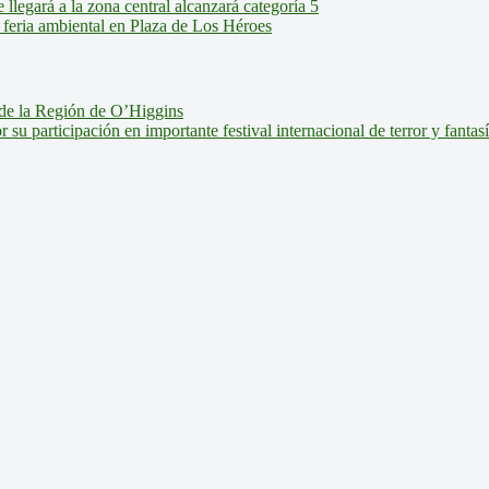
legará a la zona central alcanzará categoría 5
feria ambiental en Plaza de Los Héroes
de la Región de O’Higgins
u participación en importante festival internacional de terror y fantas