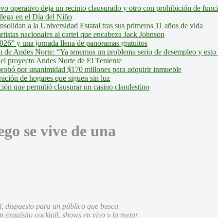
evo operativo deja un recinto clausurado y otro con prohibición de fun
lega en el Día del Niño
olidan a la Universidad Estatal tras sus primeros 11 años de vida
tistas nacionales al cartel que encabeza Jack Johnson
026” y una jornada llena de panoramas gratuitos
ión de Andes Norte: “Ya tenemos un problema serio de desempleo y esto
del proyecto Andes Norte de El Teniente
robó por unanimidad $170 millones para adquirir inmueble
ción de hogares que siguen sin luz
ión que permitió clausurar un casino clandestino
go se vive de una
al, dispuesto para un público que busca
n exquisito cocktail, shows en vivo y la mejor