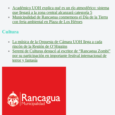
Académico UOH explica qué es un río atmosférico: sistema
que llegará a la zona central alcanzará categoría 5
Municipalidad de Rancagua conmemora el Día de la Tierra
con feria ambiental en Plaza de Los Héroes
Cultura
La música de la Orquesta de Cámara UOH llega a cada
rincón de la Región de O’Higgins
Seremi de Culturas destacó al escritor de “Rancagua Zombi”
por su participación en importante festival internacional de
terror y fantasía