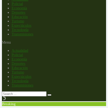
Policial
Economía
Deportes
Educación
Turismo
Espectáculos
Tecnología
Transmisiones
Menu
Actualidad
Policial
Economía
Deportes
Educación
Turismo
Espectáculos
Tecnología
Transmisiones
Breaking