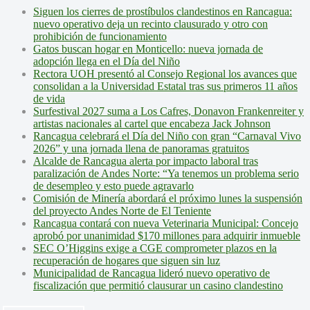
Siguen los cierres de prostíbulos clandestinos en Rancagua:
nuevo operativo deja un recinto clausurado y otro con
prohibición de funcionamiento
Gatos buscan hogar en Monticello: nueva jornada de
adopción llega en el Día del Niño
Rectora UOH presentó al Consejo Regional los avances que
consolidan a la Universidad Estatal tras sus primeros 11 años
de vida
Surfestival 2027 suma a Los Cafres, Donavon Frankenreiter y
artistas nacionales al cartel que encabeza Jack Johnson
Rancagua celebrará el Día del Niño con gran “Carnaval Vivo
2026” y una jornada llena de panoramas gratuitos
Alcalde de Rancagua alerta por impacto laboral tras
paralización de Andes Norte: “Ya tenemos un problema serio
de desempleo y esto puede agravarlo
Comisión de Minería abordará el próximo lunes la suspensión
del proyecto Andes Norte de El Teniente
Rancagua contará con nueva Veterinaria Municipal: Concejo
aprobó por unanimidad $170 millones para adquirir inmueble
SEC O’Higgins exige a CGE comprometer plazos en la
recuperación de hogares que siguen sin luz
Municipalidad de Rancagua lideró nuevo operativo de
fiscalización que permitió clausurar un casino clandestino