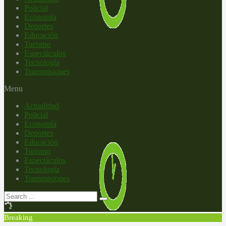
Policial
Economía
Deportes
Educación
Turismo
Espectáculos
Tecnología
Transmisiones
Menu
Actualidad
Policial
Economía
Deportes
Educación
Turismo
Espectáculos
Tecnología
Transmisiones
Breaking