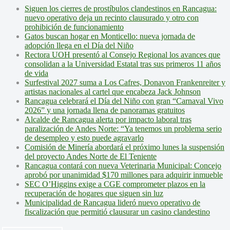
Siguen los cierres de prostíbulos clandestinos en Rancagua:
nuevo operativo deja un recinto clausurado y otro con
prohibición de funcionamiento
Gatos buscan hogar en Monticello: nueva jornada de
adopción llega en el Día del Niño
Rectora UOH presentó al Consejo Regional los avances que
consolidan a la Universidad Estatal tras sus primeros 11 años
de vida
Surfestival 2027 suma a Los Cafres, Donavon Frankenreiter y
artistas nacionales al cartel que encabeza Jack Johnson
Rancagua celebrará el Día del Niño con gran “Carnaval Vivo
2026” y una jornada llena de panoramas gratuitos
Alcalde de Rancagua alerta por impacto laboral tras
paralización de Andes Norte: “Ya tenemos un problema serio
de desempleo y esto puede agravarlo
Comisión de Minería abordará el próximo lunes la suspensión
del proyecto Andes Norte de El Teniente
Rancagua contará con nueva Veterinaria Municipal: Concejo
aprobó por unanimidad $170 millones para adquirir inmueble
SEC O’Higgins exige a CGE comprometer plazos en la
recuperación de hogares que siguen sin luz
Municipalidad de Rancagua lideró nuevo operativo de
fiscalización que permitió clausurar un casino clandestino