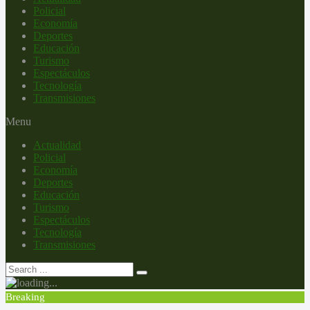
Policial
Economía
Deportes
Educación
Turismo
Espectáculos
Tecnología
Transmisiones
Menu
Actualidad
Policial
Economía
Deportes
Educación
Turismo
Espectáculos
Tecnología
Transmisiones
Breaking