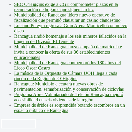
SEC O’Higgins exige a CGE comprometer plazos en la
recuperación de hogares que siguen sin luz
Municipalidad de Rancagua lideró nuevo operativo de
fiscalización que permitió clausurar un casino clandestino
Luciano Pereyra regresa a Gran Arena Monticello con nuevo
disco
Rancagua rindió homenaje a los seis mineros fallecidos en la
tragedia de División El Teniente
Municipalidad de Rancagua lanza campaña de matrícula e
invita a conocer la oferta de sus 36 establecimientos
educacionales
Municipalidad de Rancagua conmemoró los 180 años del
Liceo Óscar Castro
La música de la Orquesta de Cámara UOH llega a cada
rincón de la Región de O’Higgins
Rancagua: Municipio ejecutará nuevas obras de
pavimentación, semaforización y conservación de ciclovías
Programa Abre: Voluntariado de Teletón Rancagua mejoró
accesibilidad en seis viviendas de la región
Empresa de áridos es sorprendida botando escombros en un
espacio público de Rancagua