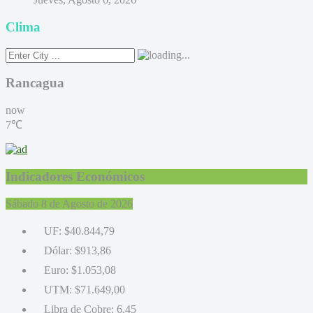
Clima
Rancagua
now
7℃
Indicadores Económicos
Sábado 8 de Agosto de 2026
UF:
$40.844,79
Dólar:
$913,86
Euro:
$1.053,08
UTM:
$71.649,00
Libra de Cobre:
6,45