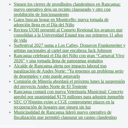
Siguen los cierres de prostíbulos clandestinos en Rancagua:
nuevo operativo deja un recinto clausurado y otro con
prohibición de funcionamiento
Gatos buscan hogar en Monticello: nueva jornada de
adopción llega en el Día del Niño
Rectora UOH presentó al Consejo Regional los avances que
consolidan a la Universidad Estatal tras sus primeros 11 años
de vida
Surfestival 2027 suma a Los Cafres, Donavon Frankenreiter y
artistas nacionales al cartel que encabeza Jack Johnson
Rancagua celebrará el Día del Niño con gran “Carnaval Vivo
2026” y una jornada llena de panoramas gratuitos
Alcalde de Rancagua alerta por impacto laboral tras
paralización de Andes Norte: “Ya tenemos un problema serio
de desempleo y esto puede agravarlo
Comisión de Minería abordará el próximo lunes la suspensión
del proyecto Andes Norte de El Teniente
Rancagua contará con nueva Veterinaria Municipal: Concejo
aprobó por unanimidad $170 millones para adquirir inmueble
SEC O’Higgins exige a CGE comprometer plazos en la
recuperación de hogares que siguen sin luz
Municipalidad de Rancagua lideró nuevo operativo de
fiscalización que permitió clausurar un casino clandestino