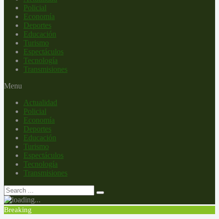
Policial
Economía
Deportes
Educación
Turismo
Espectáculos
Tecnología
Transmisiones
Menu
Actualidad
Policial
Economía
Deportes
Educación
Turismo
Espectáculos
Tecnología
Transmisiones
Breaking