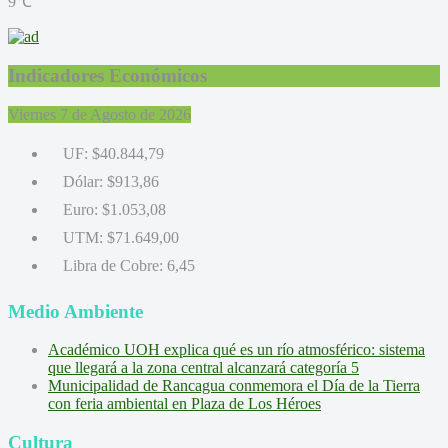
9℃
Indicadores Económicos
Viernes 7 de Agosto de 2026
UF:
$40.844,79
Dólar:
$913,86
Euro:
$1.053,08
UTM:
$71.649,00
Libra de Cobre:
6,45
Medio Ambiente
Académico UOH explica qué es un río atmosférico: sistema
que llegará a la zona central alcanzará categoría 5
Municipalidad de Rancagua conmemora el Día de la Tierra
con feria ambiental en Plaza de Los Héroes
Cultura