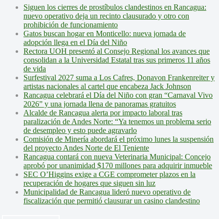
Siguen los cierres de prostíbulos clandestinos en Rancagua:
nuevo operativo deja un recinto clausurado y otro con
prohibición de funcionamiento
Gatos buscan hogar en Monticello: nueva jornada de
adopción llega en el Día del Niño
Rectora UOH presentó al Consejo Regional los avances que
consolidan a la Universidad Estatal tras sus primeros 11 años
de vida
Surfestival 2027 suma a Los Cafres, Donavon Frankenreiter y
artistas nacionales al cartel que encabeza Jack Johnson
Rancagua celebrará el Día del Niño con gran “Carnaval Vivo
2026” y una jornada llena de panoramas gratuitos
Alcalde de Rancagua alerta por impacto laboral tras
paralización de Andes Norte: “Ya tenemos un problema serio
de desempleo y esto puede agravarlo
Comisión de Minería abordará el próximo lunes la suspensión
del proyecto Andes Norte de El Teniente
Rancagua contará con nueva Veterinaria Municipal: Concejo
aprobó por unanimidad $170 millones para adquirir inmueble
SEC O’Higgins exige a CGE comprometer plazos en la
recuperación de hogares que siguen sin luz
Municipalidad de Rancagua lideró nuevo operativo de
fiscalización que permitió clausurar un casino clandestino