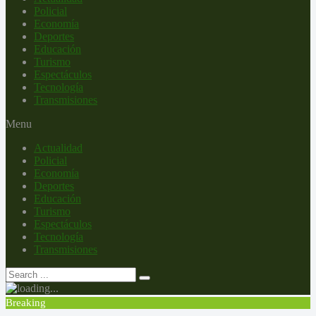
Policial
Economía
Deportes
Educación
Turismo
Espectáculos
Tecnología
Transmisiones
Menu
Actualidad
Policial
Economía
Deportes
Educación
Turismo
Espectáculos
Tecnología
Transmisiones
Breaking