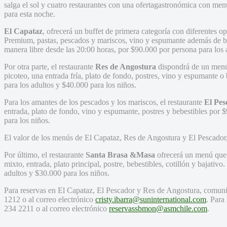
salga el sol y cuatro restaurantes con una ofertagastronómica con me
para esta noche.
El Capataz
, ofrecerá un buffet de primera categoría con diferentes op
Premium, pastas, pescados y mariscos, vino y espumante además de be
manera libre desde las 20:00 horas, por $90.000 por persona para los 
Por otra parte, el restaurante
Res de Angostura
dispondrá de un menú 
picoteo, una entrada fría, plato de fondo, postres, vino y espumante o
para los adultos y $40.000 para los niños.
Para los amantes de los pescados y los mariscos, el restaurante
El Pes
entrada, plato de fondo, vino y espumante, postres y bebestibles por 
para los niños.
El valor de los menús de El Capataz, Res de Angostura y El Pescador,
Por último, el restaurante
Santa Brasa &Masa
ofrecerá un menú que i
mixto, entrada, plato principal, postre, bebestibles, cotillón y bajativ
adultos y $30.000 para los niños.
Para reservas en El Capataz, El Pescador y Res de Angostura, comunic
1212 o al correo electrónico
cristy.ibarra@suninternational.com
. Para
234 2211 o al correo electrónico
reservassbmon@asmchile.com
.