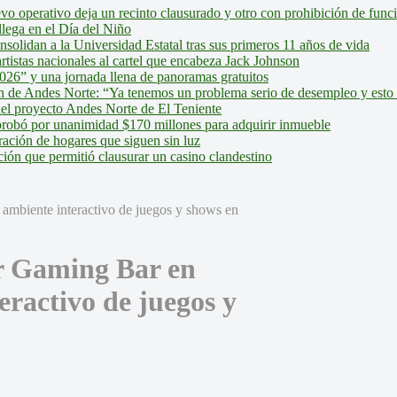
evo operativo deja un recinto clausurado y otro con prohibición de fun
lega en el Día del Niño
olidan a la Universidad Estatal tras sus primeros 11 años de vida
tistas nacionales al cartel que encabeza Jack Johnson
026” y una jornada llena de panoramas gratuitos
ión de Andes Norte: “Ya tenemos un problema serio de desempleo y esto
del proyecto Andes Norte de El Teniente
robó por unanimidad $170 millones para adquirir inmueble
ción de hogares que siguen sin luz
ión que permitió clausurar un casino clandestino
r Gaming Bar en
ractivo de juegos y