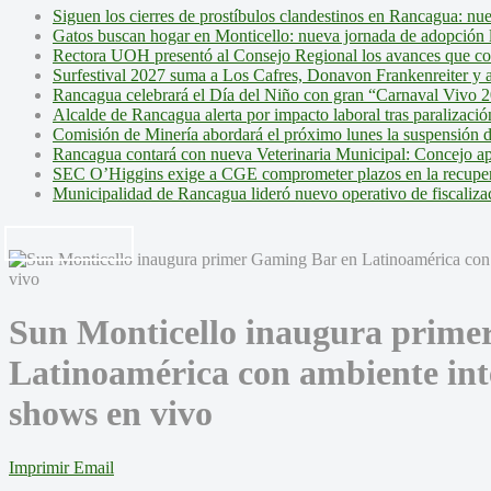
Siguen los cierres de prostíbulos clandestinos en Rancagua: nu
Gatos buscan hogar en Monticello: nueva jornada de adopción l
Rectora UOH presentó al Consejo Regional los avances que cons
Surfestival 2027 suma a Los Cafres, Donavon Frankenreiter y ar
Rancagua celebrará el Día del Niño con gran “Carnaval Vivo 2
Alcalde de Rancagua alerta por impacto laboral tras paralizac
Comisión de Minería abordará el próximo lunes la suspensión 
Rancagua contará con nueva Veterinaria Municipal: Concejo ap
SEC O’Higgins exige a CGE comprometer plazos en la recupera
Municipalidad de Rancagua lideró nuevo operativo de fiscalizac
Sun Monticello inaugura prime
Latinoamérica con ambiente inte
shows en vivo
Imprimir
Email