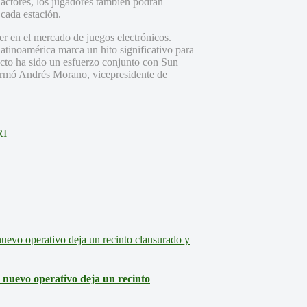
 actores, los jugadores también podrán
 cada estación.
der en el mercado de juegos electrónicos.
Latinoamérica marca un hito significativo para
yecto ha sido un esfuerzo conjunto con Sun
formó Andrés Morano, vicepresidente de
RI
: nuevo operativo deja un recinto