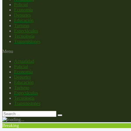
Policial
Economía
Deportes
Educación
Turismo
Espectáculos
Tecnología
Transmisiones
Menu
Actualidad
Policial
Economía
Deportes
Educación
Turismo
Espectáculos
Tecnología
Transmisiones
Breaking