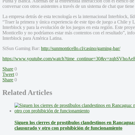
Punta y Banca. Además de la entretenida interacción con el elenco de
conversar con otros asistentes a través de un sistema de chat que tiene
La empresa detrás de esta tecnología es la internacional Interblock, lí
“Traer la primera y única experiencia de este tipo de juego a Chile y 
Interblock y para la evolución de los juegos en esta región. Este pro
Monticello y no podríamos estar más contentos con el resultado”, in
Interblock para América Latina.
SiSun Gaming Bar:
http://sunmonticello.cl/casino/gaming-bar/
https://www.youtube.com/watch?time_continue=30&v=zqhSVhoAe
Share
0
Tweet
0
Share
0
Related Articles
Siguen los cierres de prostíbulos clandestinos en Rancagua
clausurado y otro con prohibición de funcionamiento