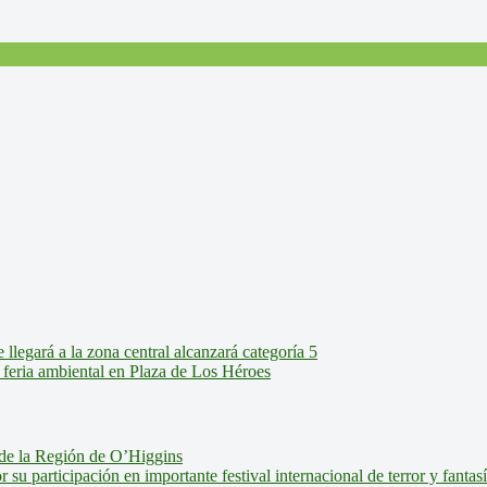
legará a la zona central alcanzará categoría 5
feria ambiental en Plaza de Los Héroes
de la Región de O’Higgins
u participación en importante festival internacional de terror y fantas