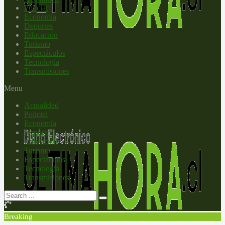
Policial
Economía
Deportes
Educación
Turismo
Espectáculos
Tecnología
Transmisiones
Menu
Actualidad
Policial
Economía
Deportes
Educación
Turismo
Espectáculos
Tecnología
Transmisiones
Breaking