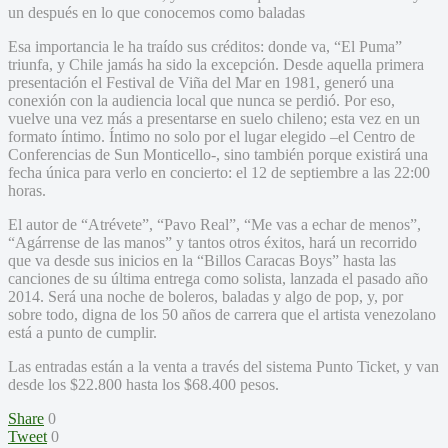
un después en lo que conocemos como baladas
Esa importancia le ha traído sus créditos: donde va, “El Puma”
triunfa, y Chile jamás ha sido la excepción. Desde aquella primera
presentación el Festival de Viña del Mar en 1981, generó una
conexión con la audiencia local que nunca se perdió. Por eso,
vuelve una vez más a presentarse en suelo chileno; esta vez en un
formato íntimo. Íntimo no solo por el lugar elegido –el Centro de
Conferencias de Sun Monticello-, sino también porque existirá una
fecha única para verlo en concierto: el 12 de septiembre a las 22:00
horas.
El autor de “Atrévete”, “Pavo Real”, “Me vas a echar de menos”,
“Agárrense de las manos” y tantos otros éxitos, hará un recorrido
que va desde sus inicios en la “Billos Caracas Boys” hasta las
canciones de su última entrega como solista, lanzada el pasado año
2014. Será una noche de boleros, baladas y algo de pop, y, por
sobre todo, digna de los 50 años de carrera que el artista venezolano
está a punto de cumplir.
Las entradas están a la venta a través del sistema Punto Ticket, y van
desde los $22.800 hasta los $68.400 pesos.
Share
0
Tweet
0