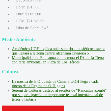
UF:
$40.844,79
Dólar:
$913,86
Euro:
$1.053,08
UTM:
$71.649,00
Libra de Cobre:
6,45
Medio Ambiente
Académico UOH explica qué es un río atmosférico: sistema
que llegará a la zona central alcanzará categoría 5
Municipalidad de Rancagua conmemora el Día de la Tierra
con feria ambiental en Plaza de Los Héroes
Cultura
La música de la Orquesta de Cámara UOH llega a cada
rincón de la Región de O’Higgins
Seremi de Culturas destacó al escritor de “Rancagua Zombi”
por su participación en importante festival internacional de
terror y fantasía