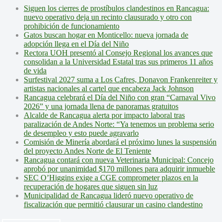
Siguen los cierres de prostíbulos clandestinos en Rancagua:
nuevo operativo deja un recinto clausurado y otro con
prohibición de funcionamiento
Gatos buscan hogar en Monticello: nueva jornada de
adopción llega en el Día del Niño
Rectora UOH presentó al Consejo Regional los avances que
consolidan a la Universidad Estatal tras sus primeros 11 años
de vida
Surfestival 2027 suma a Los Cafres, Donavon Frankenreiter y
artistas nacionales al cartel que encabeza Jack Johnson
Rancagua celebrará el Día del Niño con gran “Carnaval Vivo
2026” y una jornada llena de panoramas gratuitos
Alcalde de Rancagua alerta por impacto laboral tras
paralización de Andes Norte: “Ya tenemos un problema serio
de desempleo y esto puede agravarlo
Comisión de Minería abordará el próximo lunes la suspensión
del proyecto Andes Norte de El Teniente
Rancagua contará con nueva Veterinaria Municipal: Concejo
aprobó por unanimidad $170 millones para adquirir inmueble
SEC O’Higgins exige a CGE comprometer plazos en la
recuperación de hogares que siguen sin luz
Municipalidad de Rancagua lideró nuevo operativo de
fiscalización que permitió clausurar un casino clandestino