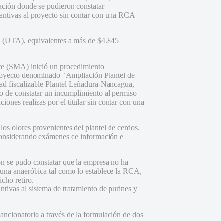
ización donde se pudieron constatar
antivas al proyecto sin contar con una RCA
les (UTA), equivalentes a más de $4.845
te (SMA) inició un procedimiento
royecto denominado “Ampliación Plantel de
ad fiscalizable Plantel Leñadura-Nancagua,
 de constatar un incumplimiento al permiso
iones realizas por el titular sin contar con una
os olores provenientes del plantel de cerdos.
, considerando exámenes de información e
ión se pudo constatar que la empresa no ha
aguna anaeróbica tal como lo establece la RCA,
icho retiro.
ntivas al sistema de tratamiento de purines y
sancionatorio a través de la formulación de dos