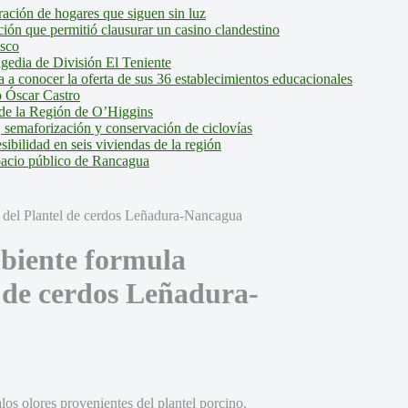
ción de hogares que siguen sin luz
ión que permitió clausurar un casino clandestino
isco
agedia de División El Teniente
a conocer la oferta de sus 36 establecimientos educacionales
 Óscar Castro
de la Región de O’Higgins
 semaforización y conservación de ciclovías
bilidad en seis viviendas de la región
pacio público de Rancagua
biente formula
l de cerdos Leñadura-
os olores provenientes del plantel porcino.