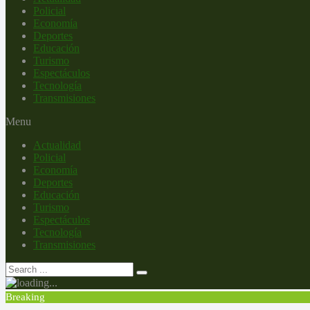
Policial
Economía
Deportes
Educación
Turismo
Espectáculos
Tecnología
Transmisiones
Menu
Actualidad
Policial
Economía
Deportes
Educación
Turismo
Espectáculos
Tecnología
Transmisiones
Breaking