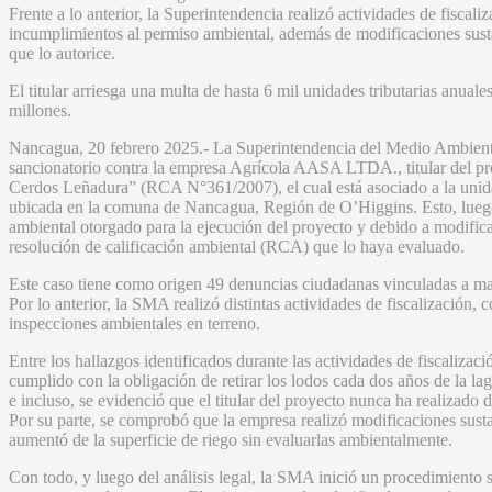
Frente a lo anterior, la Superintendencia realizó actividades de fiscal
incumplimientos al permiso ambiental, además de modificaciones sust
que lo autorice.
El titular arriesga una multa de hasta 6 mil unidades tributarias anua
millones.
Nancagua, 20 febrero 2025.- La Superintendencia del Medio Ambien
sancionatorio contra la empresa Agrícola AASA LTDA., titular del p
Cerdos Leñadura” (RCA N°361/2007), el cual está asociado a la unid
ubicada en la comuna de Nancagua, Región de O’Higgins. Esto, luego
ambiental otorgado para la ejecución del proyecto y debido a modificac
resolución de calificación ambiental (RCA) que lo haya evaluado.
Este caso tiene como origen 49 denuncias ciudadanas vinculadas a mal
Por lo anterior, la SMA realizó distintas actividades de fiscalización
inspecciones ambientales en terreno.
Entre los hallazgos identificados durante las actividades de fiscalizac
cumplido con la obligación de retirar los lodos cada dos años de la l
e incluso, se evidenció que el titular del proyecto nunca ha realizado d
Por su parte, se comprobó que la empresa realizó modificaciones susta
aumentó de la superficie de riego sin evaluarlas ambientalmente.
Con todo, y luego del análisis legal, la SMA inició un procedimiento 