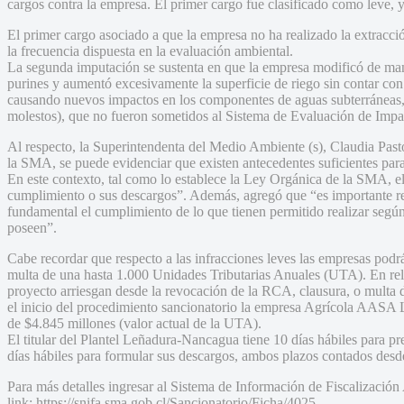
cargos contra la empresa. El primer cargo fue clasificado como leve,
El primer cargo asociado a que la empresa no ha realizado la extracc
la frecuencia dispuesta en la evaluación ambiental.
La segunda imputación se sustenta en que la empresa modificó de mane
purines y aumentó excesivamente la superficie de riego sin contar con
causando nuevos impactos en los componentes de aguas subterráneas, s
molestos), que no fueron sometidos al Sistema de Evaluación de Imp
Al respecto, la Superintendenta del Medio Ambiente (s), Claudia Pastor
la SMA, se puede evidenciar que existen antecedentes suficientes para 
En este contexto, tal como lo establece la Ley Orgánica de la SMA, el
cumplimiento o sus descargos”. Además, agregó que “es importante rec
fundamental el cumplimiento de lo que tienen permitido realizar según
poseen”.
Cabe recordar que respecto a las infracciones leves las empresas podr
multa de una hasta 1.000 Unidades Tributarias Anuales (UTA). En relac
proyecto arriesgan desde la revocación de la RCA, clausura, o multa d
el inicio del procedimiento sancionatorio la empresa Agrícola AASA
de $4.845 millones (valor actual de la UTA).
El titular del Plantel Leñadura-Nancagua tiene 10 días hábiles para 
días hábiles para formular sus descargos, ambos plazos contados desde
Para más detalles ingresar al Sistema de Información de Fiscalización
link: https://snifa.sma.gob.cl/Sancionatorio/Ficha/4025