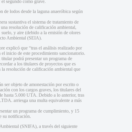
 y el segundo como grave.
ión de lodos desde la laguna anaeróbica según
ra sustantiva el sistema de tratamiento de
 una resolución de calificación ambiental,
uelo, y aire (debido a la emisión de olores
acto Ambiental (SEIA).
e explicó que “tras el análisis realizado por
el inicio de este procedimiento sancionatorio.
 titular podrá presentar un programa de
ordar a los titulares de proyectos que es
 la resolución de calificación ambiental que
án ser objeto de amonestación por escrito o
ión con los cargos graves, los titulares del
e hasta 5.000 UTA. Debido a lo anterior, tras
 LTDA. arriesga una multa equivalente a más
presentar un programa de cumplimiento, y 15
 su notificación.
 Ambiental (SNIFA), a través del siguiente