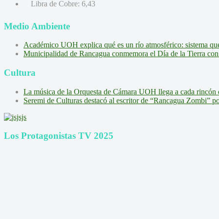
Libra de Cobre:
6,43
Medio Ambiente
Académico UOH explica qué es un río atmosférico: sistema que l
Municipalidad de Rancagua conmemora el Día de la Tierra con 
Cultura
La música de la Orquesta de Cámara UOH llega a cada rincón 
Seremi de Culturas destacó al escritor de “Rancagua Zombi” por s
Los Protagonistas TV 2025