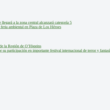
legará a la zona central alcanzará categoría 5
feria ambiental en Plaza de Los Héroes
de la Región de O’Higgins
u participación en importante festival internacional de terror y fantas