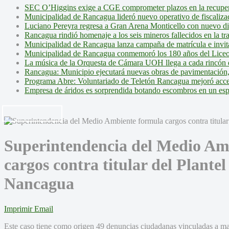
SEC O’Higgins exige a CGE comprometer plazos en la recupera
Municipalidad de Rancagua lideró nuevo operativo de fiscalizac
Luciano Pereyra regresa a Gran Arena Monticello con nuevo d
Rancagua rindió homenaje a los seis mineros fallecidos en la tr
Municipalidad de Rancagua lanza campaña de matrícula e invita 
Municipalidad de Rancagua conmemoró los 180 años del Liceo
La música de la Orquesta de Cámara UOH llega a cada rincón 
Rancagua: Municipio ejecutará nuevas obras de pavimentación,
Programa Abre: Voluntariado de Teletón Rancagua mejoró accesi
Empresa de áridos es sorprendida botando escombros en un es
Superintendencia del Medio Am
cargos contra titular del Plante
Nancagua
Imprimir
Email
Este caso tiene como origen 49 denuncias ciudadanas vinculadas a mal