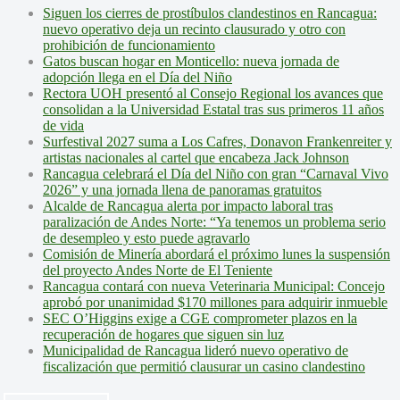
Siguen los cierres de prostíbulos clandestinos en Rancagua:
nuevo operativo deja un recinto clausurado y otro con
prohibición de funcionamiento
Gatos buscan hogar en Monticello: nueva jornada de
adopción llega en el Día del Niño
Rectora UOH presentó al Consejo Regional los avances que
consolidan a la Universidad Estatal tras sus primeros 11 años
de vida
Surfestival 2027 suma a Los Cafres, Donavon Frankenreiter y
artistas nacionales al cartel que encabeza Jack Johnson
Rancagua celebrará el Día del Niño con gran “Carnaval Vivo
2026” y una jornada llena de panoramas gratuitos
Alcalde de Rancagua alerta por impacto laboral tras
paralización de Andes Norte: “Ya tenemos un problema serio
de desempleo y esto puede agravarlo
Comisión de Minería abordará el próximo lunes la suspensión
del proyecto Andes Norte de El Teniente
Rancagua contará con nueva Veterinaria Municipal: Concejo
aprobó por unanimidad $170 millones para adquirir inmueble
SEC O’Higgins exige a CGE comprometer plazos en la
recuperación de hogares que siguen sin luz
Municipalidad de Rancagua lideró nuevo operativo de
fiscalización que permitió clausurar un casino clandestino