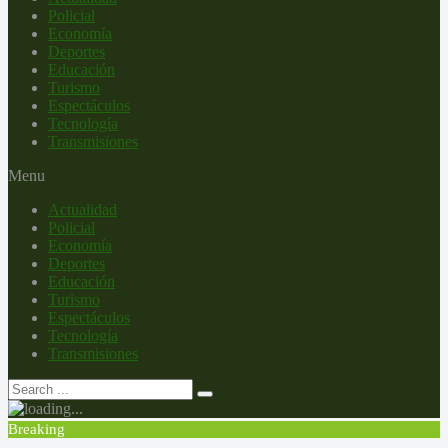
Policial
Economía
Deportes
Educación
Turismo
Espectáculos
Tecnología
Transmisiones
Menu
Actualidad
Policial
Economía
Deportes
Educación
Turismo
Espectáculos
Tecnología
Transmisiones
Breaking