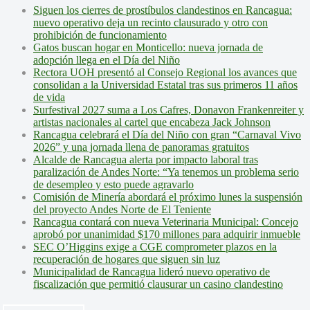
Siguen los cierres de prostíbulos clandestinos en Rancagua:
nuevo operativo deja un recinto clausurado y otro con
prohibición de funcionamiento
Gatos buscan hogar en Monticello: nueva jornada de
adopción llega en el Día del Niño
Rectora UOH presentó al Consejo Regional los avances que
consolidan a la Universidad Estatal tras sus primeros 11 años
de vida
Surfestival 2027 suma a Los Cafres, Donavon Frankenreiter y
artistas nacionales al cartel que encabeza Jack Johnson
Rancagua celebrará el Día del Niño con gran “Carnaval Vivo
2026” y una jornada llena de panoramas gratuitos
Alcalde de Rancagua alerta por impacto laboral tras
paralización de Andes Norte: “Ya tenemos un problema serio
de desempleo y esto puede agravarlo
Comisión de Minería abordará el próximo lunes la suspensión
del proyecto Andes Norte de El Teniente
Rancagua contará con nueva Veterinaria Municipal: Concejo
aprobó por unanimidad $170 millones para adquirir inmueble
SEC O’Higgins exige a CGE comprometer plazos en la
recuperación de hogares que siguen sin luz
Municipalidad de Rancagua lideró nuevo operativo de
fiscalización que permitió clausurar un casino clandestino