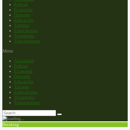
Policial
Economía
Deportes
Educación
Turismo
Espectáculos
Tecnología
Transmisiones
Menu
Actualidad
Policial
Economía
Deportes
Educación
Turismo
Espectáculos
Tecnología
Transmisiones
Breaking