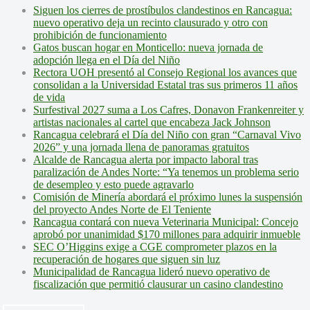
Siguen los cierres de prostíbulos clandestinos en Rancagua:
nuevo operativo deja un recinto clausurado y otro con
prohibición de funcionamiento
Gatos buscan hogar en Monticello: nueva jornada de
adopción llega en el Día del Niño
Rectora UOH presentó al Consejo Regional los avances que
consolidan a la Universidad Estatal tras sus primeros 11 años
de vida
Surfestival 2027 suma a Los Cafres, Donavon Frankenreiter y
artistas nacionales al cartel que encabeza Jack Johnson
Rancagua celebrará el Día del Niño con gran “Carnaval Vivo
2026” y una jornada llena de panoramas gratuitos
Alcalde de Rancagua alerta por impacto laboral tras
paralización de Andes Norte: “Ya tenemos un problema serio
de desempleo y esto puede agravarlo
Comisión de Minería abordará el próximo lunes la suspensión
del proyecto Andes Norte de El Teniente
Rancagua contará con nueva Veterinaria Municipal: Concejo
aprobó por unanimidad $170 millones para adquirir inmueble
SEC O’Higgins exige a CGE comprometer plazos en la
recuperación de hogares que siguen sin luz
Municipalidad de Rancagua lideró nuevo operativo de
fiscalización que permitió clausurar un casino clandestino