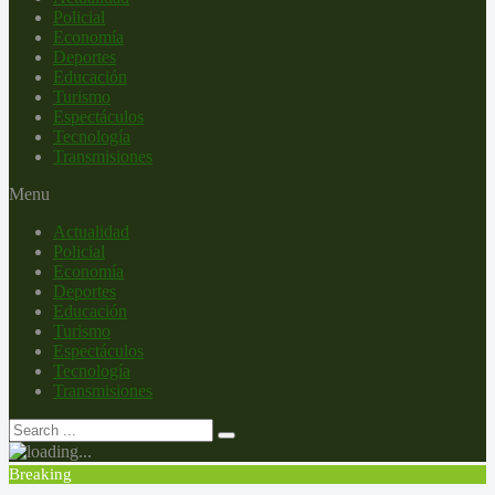
Policial
Economía
Deportes
Educación
Turismo
Espectáculos
Tecnología
Transmisiones
Menu
Actualidad
Policial
Economía
Deportes
Educación
Turismo
Espectáculos
Tecnología
Transmisiones
Breaking