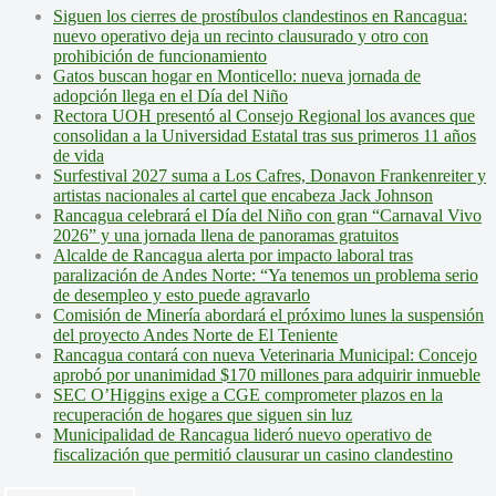
Siguen los cierres de prostíbulos clandestinos en Rancagua:
nuevo operativo deja un recinto clausurado y otro con
prohibición de funcionamiento
Gatos buscan hogar en Monticello: nueva jornada de
adopción llega en el Día del Niño
Rectora UOH presentó al Consejo Regional los avances que
consolidan a la Universidad Estatal tras sus primeros 11 años
de vida
Surfestival 2027 suma a Los Cafres, Donavon Frankenreiter y
artistas nacionales al cartel que encabeza Jack Johnson
Rancagua celebrará el Día del Niño con gran “Carnaval Vivo
2026” y una jornada llena de panoramas gratuitos
Alcalde de Rancagua alerta por impacto laboral tras
paralización de Andes Norte: “Ya tenemos un problema serio
de desempleo y esto puede agravarlo
Comisión de Minería abordará el próximo lunes la suspensión
del proyecto Andes Norte de El Teniente
Rancagua contará con nueva Veterinaria Municipal: Concejo
aprobó por unanimidad $170 millones para adquirir inmueble
SEC O’Higgins exige a CGE comprometer plazos en la
recuperación de hogares que siguen sin luz
Municipalidad de Rancagua lideró nuevo operativo de
fiscalización que permitió clausurar un casino clandestino