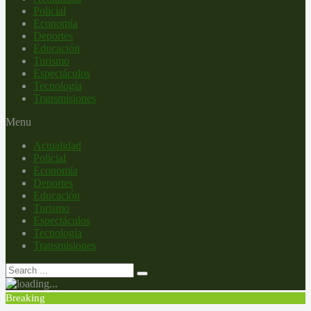
Policial
Economía
Deportes
Educación
Turismo
Espectáculos
Tecnología
Transmisiones
Menu
Actualidad
Policial
Economía
Deportes
Educación
Turismo
Espectáculos
Tecnología
Transmisiones
Breaking