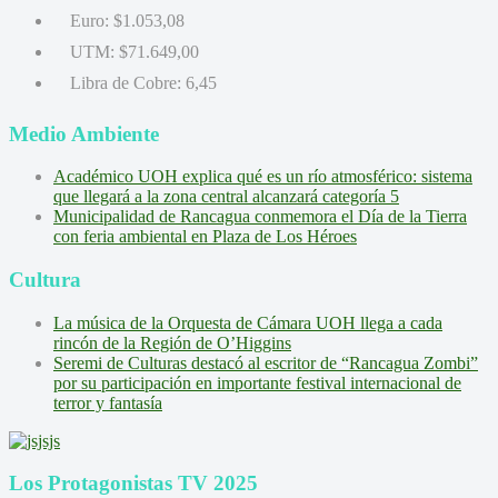
Euro:
$1.053,08
UTM:
$71.649,00
Libra de Cobre:
6,45
Medio Ambiente
Académico UOH explica qué es un río atmosférico: sistema
que llegará a la zona central alcanzará categoría 5
Municipalidad de Rancagua conmemora el Día de la Tierra
con feria ambiental en Plaza de Los Héroes
Cultura
La música de la Orquesta de Cámara UOH llega a cada
rincón de la Región de O’Higgins
Seremi de Culturas destacó al escritor de “Rancagua Zombi”
por su participación en importante festival internacional de
terror y fantasía
Los Protagonistas TV 2025