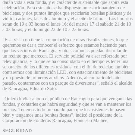
darán vida a esta fonda, y el carácter de sustentable que aspira esta
celebración. Para este año se ha dispuesto un estacionamiento de
bicicletas, y dos puntos limpios que reciclarán botellas plásticas y de
vidrio, cartones, latas de aluminio y el aceite de frituras. Los horarios
serán de 19 a 03 horas el lunes 16; del martes 17 al sábado 21 de 10
a 03 horas; y el domingo 22 de 10 a 22 horas.
“Esta visita no tiene la connotación de otras fiscalizaciones, lo que
queremos es dar a conocer el esfuerzo que estamos haciendo para
que los vecinos de Rancagua y otras comunas puedan disfrutar de
un recinto que merecen. El servicio policial va a ser reforzado por
televigilancia, y lo que se ha consolidado en el tiempo es tener una
separación de los diferentes residuos, con el fin de reciclar, también
contaremos con iluminación LED, con estacionamiento de bicicletas
y un puesto de primeros auxilios. Además, al contrario del año
pasado, contaremos con un parque de diversiones”, señaló el alcalde
de Rancagua, Eduardo Soto.
“Quiero invitar a todo el público de Rancagua para que vengan a las
fondas, y contarles que habrá seguridad y que se van a mantener los
precios. Tenemos todo preparado para que los asistentes lo pasen
bien y tengamos unas bonitas fiestas”, indicó el presidente de la
Corporación de Fonderos Rancagua, Francisco Maibee.
SEGURIDAD