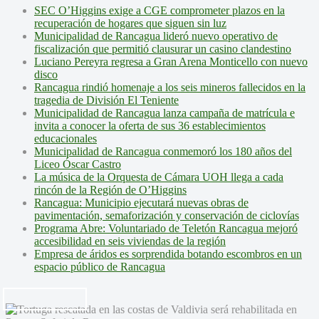
SEC O’Higgins exige a CGE comprometer plazos en la
recuperación de hogares que siguen sin luz
Municipalidad de Rancagua lideró nuevo operativo de
fiscalización que permitió clausurar un casino clandestino
Luciano Pereyra regresa a Gran Arena Monticello con nuevo
disco
Rancagua rindió homenaje a los seis mineros fallecidos en la
tragedia de División El Teniente
Municipalidad de Rancagua lanza campaña de matrícula e
invita a conocer la oferta de sus 36 establecimientos
educacionales
Municipalidad de Rancagua conmemoró los 180 años del
Liceo Óscar Castro
La música de la Orquesta de Cámara UOH llega a cada
rincón de la Región de O’Higgins
Rancagua: Municipio ejecutará nuevas obras de
pavimentación, semaforización y conservación de ciclovías
Programa Abre: Voluntariado de Teletón Rancagua mejoró
accesibilidad en seis viviendas de la región
Empresa de áridos es sorprendida botando escombros en un
espacio público de Rancagua