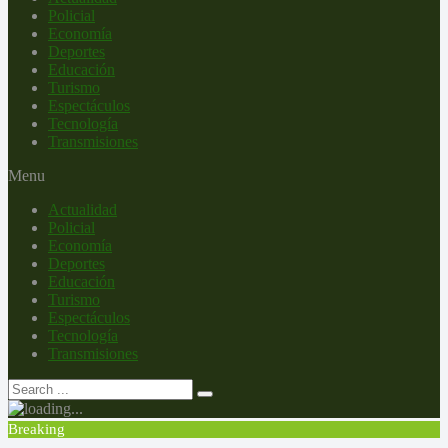
Policial
Economía
Deportes
Educación
Turismo
Espectáculos
Tecnología
Transmisiones
Menu
Actualidad
Policial
Economía
Deportes
Educación
Turismo
Espectáculos
Tecnología
Transmisiones
Breaking