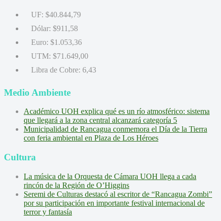
UF:
$40.844,79
Dólar:
$911,58
Euro:
$1.053,36
UTM:
$71.649,00
Libra de Cobre:
6,43
Medio Ambiente
Académico UOH explica qué es un río atmosférico: sistema
que llegará a la zona central alcanzará categoría 5
Municipalidad de Rancagua conmemora el Día de la Tierra
con feria ambiental en Plaza de Los Héroes
Cultura
La música de la Orquesta de Cámara UOH llega a cada
rincón de la Región de O’Higgins
Seremi de Culturas destacó al escritor de “Rancagua Zombi”
por su participación en importante festival internacional de
terror y fantasía